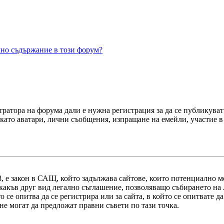
ално съдържание в този форум?
тратора на форума дали е нужна регистрация за да се публикуват
като аватари, лични съобщения, изпращане на емейли, участие в
1998, е закон в САЩ, който задължава сайтове, които потенциалн
какъв друг вид легално съглашение, позволяващо събирането на
о се опитва да се регистрира или за сайта, в който се опитвате д
не могат да предложат правни съвети по тази точка.