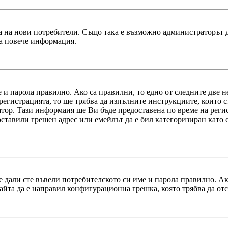
 на нови потребители. Също така е възможно администраторът да
за повече информация.
е и парола правилно. Ако са правилни, то едно от следните две
а регистрацията, то ще трябва да изпълните инструкциите, които
атор. Тази информаия ще Ви бъде предоставена по време на реги
ставили грешен адрес или емейлът да е бил категоризиран като с
 дали сте въвели потребителското си име и парола правилно. Ако
сайта да е направил конфигурационна грешка, която трябва да от