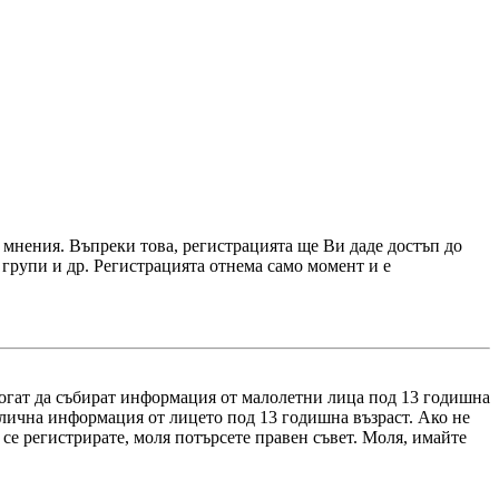
 мнения. Въпреки това, регистрацията ще Ви даде достъп до
 групи и др. Регистрацията отнема само момент и е
о могат да събират информация от малолетни лица под 13 годишна
 лична информация от лицето под 13 годишна възраст. Ако не
а се регистрирате, моля потърсете правен съвет. Моля, имайте