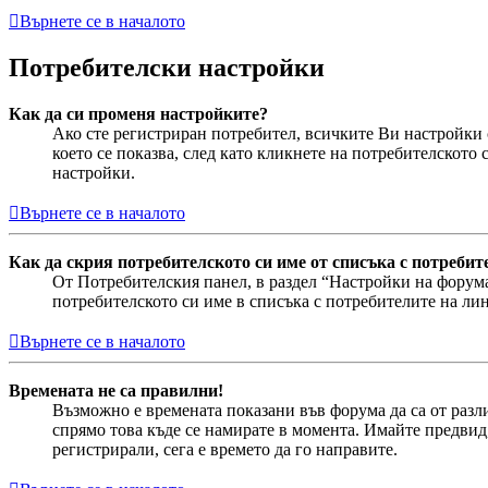
Върнете се в началото
Потребителски настройки
Как да си променя настройките?
Ако сте регистриран потребител, всичките Ви настройки се
което се показва, след като кликнете на потребителскот
настройки.
Върнете се в началото
Как да скрия потребителското си име от списъка с потребит
От Потребителския панел, в раздел “Настройки на форум
потребителското си име в списъка с потребителите на лин
Върнете се в началото
Времената не са правилни!
Възможно е времената показани във форума да са от разли
спрямо това къде се намирате в момента. Имайте предвид,
регистрирали, сега е времето да го направите.