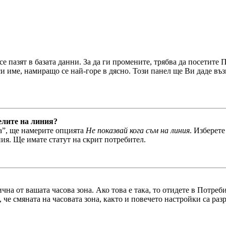
 пазят в базата данни. За да ги промените, трябва да посетите П
о си име, намиращо се най-горе в дясно. Този панел ще Ви даде
елите на линия?
а”, ще намерите опцията
Не показвай кога съм на линия
. Изберет
ия. Ще имате статут на скрит потребител.
чна от вашата часова зона. Ако това е така, то отидете в Потре
 че смяната на часовата зона, както и повечето настройки са раз