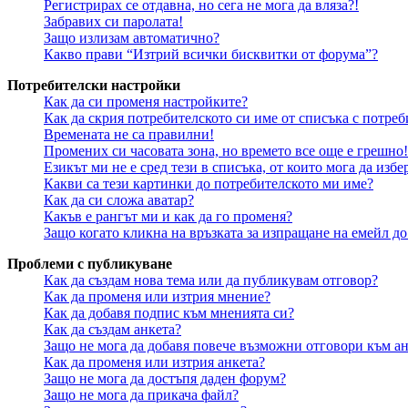
Регистрирах се отдавна, но сега не мога да вляза?!
Забравих си паролата!
Защо излизам автоматично?
Какво прави “Изтрий всички бисквитки от форума”?
Потребителски настройки
Как да си променя настройките?
Как да скрия потребителското си име от списъка с потре
Времената не са правилни!
Промених си часовата зона, но времето все още е грешно!
Езикът ми не е сред тези в списъка, от които мога да избе
Какви са тези картинки до потребителското ми име?
Как да си сложа аватар?
Какъв е рангът ми и как да го променя?
Защо когато кликна на връзката за изпращане на емейл до
Проблеми с публикуване
Как да създам нова тема или да публикувам отговор?
Как да променя или изтрия мнение?
Как да добавя подпис към мненията си?
Как да създам анкета?
Защо не мога да добавя повече възможни отговори към ан
Как да променя или изтрия анкета?
Защо не мога да достъпя даден форум?
Защо не мога да прикача файл?