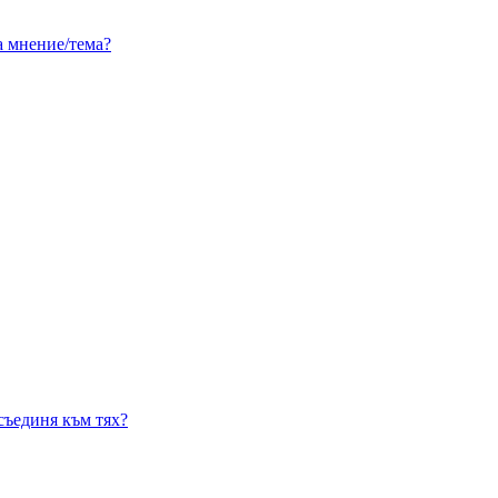
а мнение/тема?
съединя към тях?