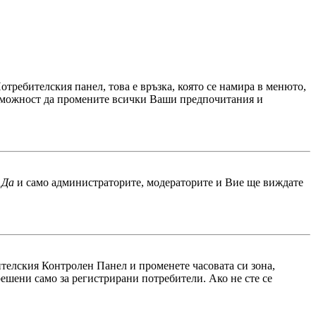
отребителския панел, това е връзка, която се намира в менюто,
 възможност да промените всички Ваши предпочитания и
е
Да
и само администраторите, модераторите и Вие ще виждате
бителския Контролен Панел и променете часовата си зона,
решени само за регистрирани потребители. Ако не сте се