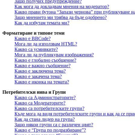
Защо получих предупреждение?
Как мога да докладвам мнения на модератор?
Какво прави бутона “Запази чернова” при публикуване н
Защо мнението ми трябва да бъде одобрено?
Как да избутам темата ми?
Форматиране и типове теми
Какво е BBCode?
Мога ли да използвам HTML?
Какво са усмивките?
Мога ли да публикувам изображения?
Какво е глобално съобщение?
Какво е важно съобщение?
Какво е заключена тема?
Какво е закачена тема?
Какво е иконка на темата?
Потребителски нива и Групи
Какво са Администраторите?
Какво са Модераторите?
Какво са потребителските групи?
Къде мога да видя потребителските групи и как да се при
Как да стана лидер на група?
Защо някои групи са с различен цвят?
Какво е “Група по подразбиране”?