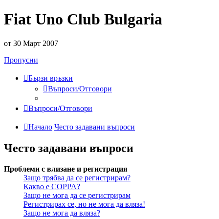
Fiat Uno Club Bulgaria
от 30 Март 2007
Пропусни
Бързи връзки
Въпроси/Отговори
Въпроси/Отговори
Начало
Често задавани въпроси
Често задавани въпроси
Проблеми с влизане и регистрация
Защо трябва да се регистрирам?
Какво е COPPA?
Защо не мога да се регистрирам
Регистрирах се, но не мога да вляза!
Защо не мога да вляза?