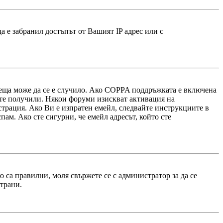
 е забранил достъпът от Вашият IP адрес или с
 неща може да се е случило. Ако COPPA поддръжката е включена
 сте получили. Някои форуми изискват активация на
страция. Ако Ви е изпратен емейл, следвайте инструкциите в
пам. Ако сте сигурни, че емейл адресът, който сте
 са правилни, моля свържете се с администратор за да се
страни.