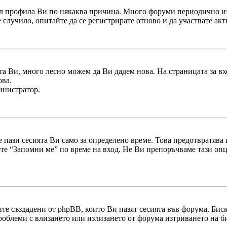
л профила Ви по някаква причина. Много форуми периодично из
 е случило, опитайте да се регистрирате отново и да участвате ак
та Ви, много лесно можем да Ви дадем нова. На страницата за вх
ова.
министратор.
 пази сесията Ви само за определено време. Това предотвратява
ете “Запомни ме” по време на вход. Не Ви препоръчваме тази опц
те създадени от phpBB, които Ви пазят сесията във форума. Би
проблеми с влизането или излизането от форума изтриването на 