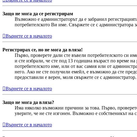
Защо не мога да се регистрирам
Възможно е администраторът да е забранил регистрацията
потребителското Ви име. Свържете се с администратора 
Върнете се в началото
Регистрирах се, но не мога да вляза!
Първо, проверете дали сте въвели потребителското си им
и сте избрали, че сте под 13 годишна възраст по време н
потребителското име, или от вас самия или от администр
него. Ако не сте получили емейл, е възможно да сте предо
предоставили е верен, моля свържете се с администратор.
Върнете се в началото
Защо не мога да вляза?
Има няколко възможни причини за това. Първо, проверете
уверите, че не сте изгонен. Възможно е собственикът на 
Върнете се в началото