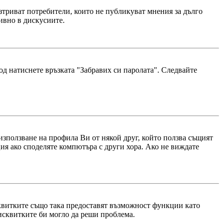
триват потребители, които не публикуват мнения за дълго
тивно в дискусиите.
од натиснете връзката "Забравих си паролата". Следвайте
 използване на профила Ви от някой друг, който ползва същият
ия ако споделяте компютъра с други хора. Ако не виждате
сквитките също така предоставят възможност функции като
бисквитките би могло да реши проблема.