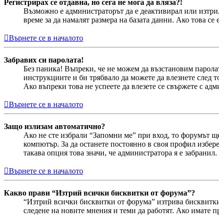
Регистрирах се отдавна, но сега не мога да вляза?!
Възможно е администраторът да е деактивирал или изтри
време за да намалят размера на базата данни. Ако това се
Върнете се в началото
Забравих си паролата!
Без паника! Въпреки, че не можем да възстановим парола
инструкциите и би трябвало да можете да влезнете след т
Ако въпреки това не успеете да влезете се свържете с ад
Върнете се в началото
Защо излизам автоматично?
Ако не сте избрали “Запомни ме” при вход, то форумът ще
компютър. За да останете постоянно в своя профил избер
такава опция това значи, че администратора я е забранил.
Върнете се в началото
Какво прави “Изтрий всички бисквитки от форума”?
“Изтрий всички бисквитки от форума” изтрива бисквитки
следене на новите мнения и теми да работят. Ако имате 