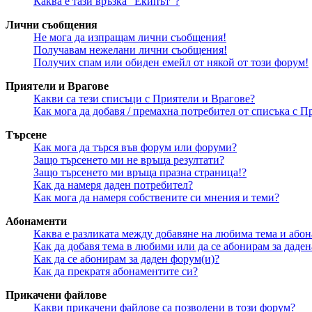
Каква е тази връзка “Екипът”?
Лични съобщения
Не мога да изпращам лични съобщения!
Получавам нежелани лични съобщения!
Получих спам или обиден емейл от някой от този форум!
Приятели и Врагове
Какви са тези списъци с Приятели и Врагове?
Как мога да добавя / премахна потребител от списъка с 
Търсене
Как мога да търся във форум или форуми?
Защо търсенето ми не връща резултати?
Защо търсенето ми връща празна страница!?
Как да намеря даден потребител?
Как мога да намеря собствените си мнения и теми?
Абонаменти
Каква е разликата между добавяне на любима тема и або
Как да добавя тема в любими или да се абонирам за даден
Как да се абонирам за даден форум(и)?
Как да прекратя абонаментите си?
Прикачени файлове
Какви прикачени файлове са позволени в този форум?