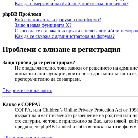
Как да намеря всички файлове, които съм прикачвал?
phpBB Проблеми
Кой е написал тази форумна платформа?
Защо я няма функцията X?
С кого да се свържа във връзка с нелегално и/или немор
Как да се свържа с администратора на форума?
Проблеми с влизане и регистрация
Защо трябва да се регистрирам?
Не е задължително, това зависи от решението на админис
допълнителни функции, които не са достъпни за гостите, 
препоръчително да се направи.
Върнете се в началото
Какво е COPPA?
COPPA, или Children’s Online Privacy Protection Act от 
възраст да имат писменото разрешение на родител или ня
сте сигурни, че това е приложимо за Вас, като някой, койт
предвид, че phpBB Limited и собственикът на този форум 
Върнете се в началото