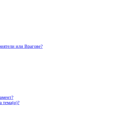
Приятели или Врагове?
намент?
а тема(и)?