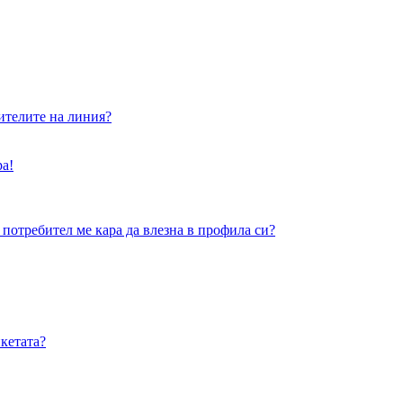
бителите на линия?
ра!
 потребител ме кара да влезна в профила си?
кетата?