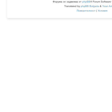
Форума се задвижва от
phpBB
® Forum Software
Translated by
phpBB Bulgaria
&
Yoan Ar
Поверителност
|
Условия