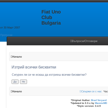
Fiat Uno
Club
Bulgaria
от 30 Март 2007
Пропусни
Въпроси/Отговори
Начало
Изтрий всички бисквитки
Сигурен ли си че искаш да изтриеш всички бисквитки?
Начало
Свържи се с нас
Час
*
Original Author:
Brad Veryard
*
Updated to 3.3.x by
MannixMD
*
Style version: 3.4.9