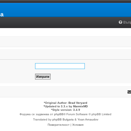
ia
Въп
*
Original Author:
Brad Veryard
*
Updated to 3.3.x by
MannixMD
*
Style version: 3.4.9
Форума се задвижва от
phpBB
® Forum Software © phpBB Limited
Translated by
phpBB Bulgaria
&
Yoan Arnaudov
Поверителност
|
Условия