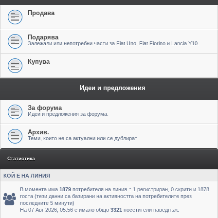
Продава
Подарява
Залежали или непотребни части за Fiat Uno, Fiat Fiorino и Lancia Y10.
Купува
Идеи и предложения
За форума
Идеи и предложения за форума.
Архив.
Теми, които не са актуални или се дублират
Статистика
КОЙ Е НА ЛИНИЯ
В момента има
1879
потребителя на линия :: 1 регистриран, 0 скрити и 1878
госта (тези данни са базирани на активността на потребителите през
последните 5 минути)
На 07 Авг 2026, 05:56 е имало общо
3321
посетители наведнъж.