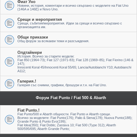
Фиат Уно
Новини, история, коментари и всичко свързано с моделите на Fiat Uno
(146А и 146Е) и Novo Uno.
Срещи и мероприятия
Срещи, събития/мероприятия. Идеи за срещи и всичко свързано с
организацията им.
Общи приказки
Общ форум за всякакви теми и разсъждения.
Олдтаймери
История. Всичко за старите модели:
Fiat 850 (1964-73); Fiat 127 (1971-83); Fiat 128 (1969–85); Fiat Fiorino (146 &
147);
Innocenti Koral 45/Innocenti Koral 55/65; Lancia/Autobianchi Y10; Autobianchi
A112;
Галерия.!
Галерия със снимки, графики, брошури и.т.н. на Fiat Uno.
Форум Fiat Punto / Fiat 500 & Abarth
Fiat Punto.!
Fiat Punto/500 и Abarth общности. Fiat Punto и Abarth срещи.
Всичко за моделите: Fiat Punto(176); Palio & Siena(178); Nuova Punto(188);
Grande Punto & Punto Evo(199);
Fiat Idea(350); Fiat Doblo; Zastava 10; Fiat 500 (Type 312); Abarth
500/595/695; Abarth Grande Punto;