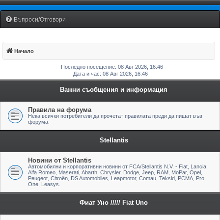
Fiat Uno Club Bulgaria
Въпроси/Отговори
Начало
Последно посещение: 08 Авг 2026, 16:46
Дата и час: 08 Авг 2026, 16:46
Важни съобщения и информация
Правила на форума
Нека всички потребители да прочетат правилата преди да пишат във
форума.
Stellantis
Новини от Stellantis
Автомобилни и корпоративни новини от FCA/Stellantis N.V. - Fiat, Lancia,
Alfa Romeo, Maserati, Abarth, Chrysler, Dodge, Jeep, RAM, MoPar, Opel,
Peugeot, Citroën, DS Automobiles, Leapmotor, Comau, Teksid, PCMA, Pro
One, Leasys.
Фиат Уно ///// Fiat Uno