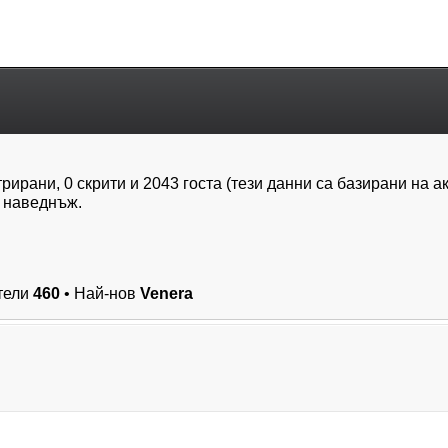
трирани, 0 скрити и 2043 госта (тези данни са базирани на 
 наведнъж.
тели
460
• Най-нов
Venera