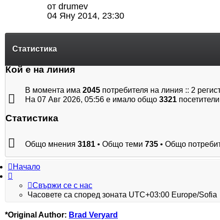
от
drumev
04 Яну 2014, 23:30
Статистика
Кой е на линия
В момента има
2045
потребителя на линия :: 2 регис
На 07 Авг 2026, 05:56 е имало общо
3321
посетители
Статистика
Общо мнения
3181
• Общо теми
735
• Общо потреби
Начало
Свържи се с нас
Часовете са според зоната UTC+03:00 Europe/Sofia
*
Original Author:
Brad Veryard