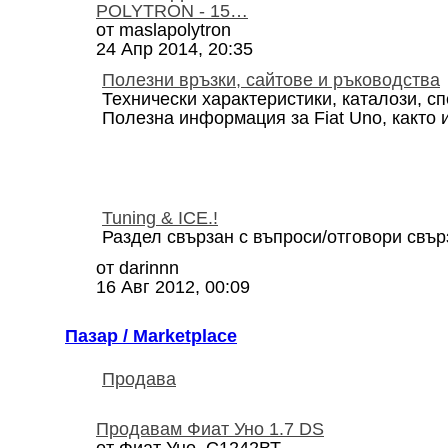
POLYTRON - 15…
от
maslapolytron
24 Апр 2014, 20:35
Полезни връзки, сайтове и ръководства
Технически характеристики, каталози, с
Полезна информация за Fiat Uno, както 
Tuning & ICE.!
Раздел свързан с въпроси/отговори свър
от
darinnn
16 Авг 2012, 00:09
Пазар / Marketplace
Продава
Продавам Фиат Уно 1.7 DS
от
Фиат Уно_С1242ВТ