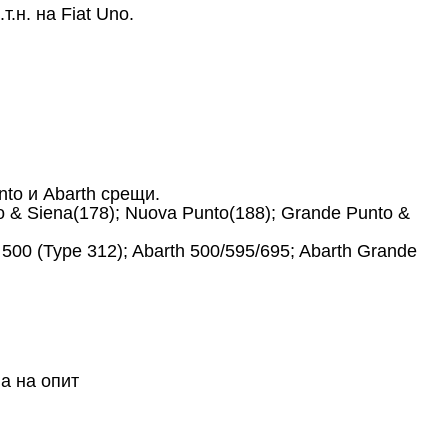
.н. на Fiat Uno.
nto и Abarth срещи.
io & Siena(178); Nuova Punto(188); Grande Punto &
at 500 (Type 312); Abarth 500/595/695; Abarth Grande
а на опит