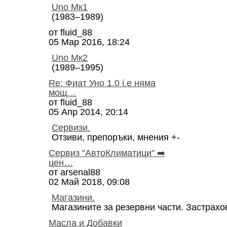
Uno Мк1
(1983–1989)
от
fluid_88
05 Мар 2016, 18:24
Uno Мк2
(1989–1995)
Re: Фиат Уно 1.0 i.e няма
мощ…
от
fluid_88
05 Апр 2014, 20:14
Сервизи.
Отзиви, препоръки, мнения +-
Сервиз "АвтоКлиматици" ➡️
цен…
от
arsenal88
02 Май 2018, 09:08
Магазини.
Магазините за резервни части. Застрахо
Масла и Добавки