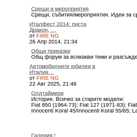
Срещи и мероприятия
Срещи, събития/мероприятия. Идеи за ср
Италфест 2014: писта
Дракон, …
от
FIRE NG
26 Апр 2014, 21:34
Общи приказки
Общ форум за всякакви теми и разсъжд
Автомобилните юбилеи в
Италия…
от
FIRE NG
22 Авг 2025, 21:48
Олдтаймери
История. Всичко за старите модели:
Fiat 850 (1964-73); Fiat 127 (1971-83); Fia
Innocenti Koral 45/Innocenti Koral 55/65; 
Галерия.!