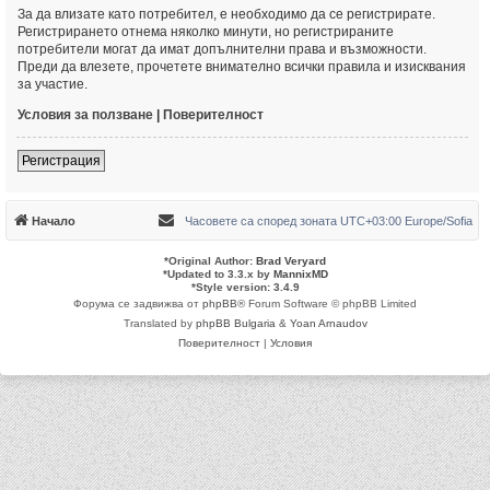
За да влизате като потребител, е необходимо да се регистрирате.
Регистрирането отнема няколко минути, но регистрираните
потребители могат да имат допълнителни права и възможности.
Преди да влезете, прочетете внимателно всички правила и изисквания
за участие.
Условия за ползване
|
Поверителност
Регистрация
Начало
Часовете са според зоната UTC+03:00 Europe/Sofia
*
Original Author:
Brad Veryard
*
Updated to 3.3.x by
MannixMD
*
Style version: 3.4.9
Форума се задвижва от
phpBB
® Forum Software © phpBB Limited
Translated by
phpBB Bulgaria
&
Yoan Arnaudov
Поверителност
|
Условия