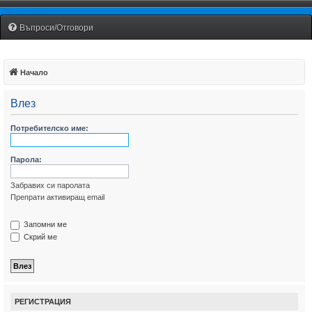
Fiat Uno Club Bulgaria
Въпроси/Отговори
Начало
Влез
Потребителско име:
Парола:
Забравих си паролата
Препрати активиращ email
Запомни ме
Скрий ме
РЕГИСТРАЦИЯ