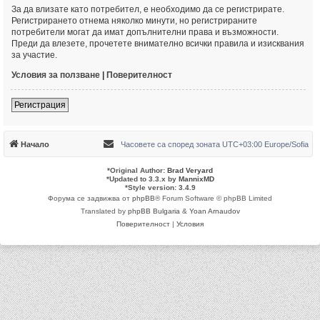
За да влизате като потребител, е необходимо да се регистрирате.
Регистрирането отнема няколко минути, но регистрираните
потребители могат да имат допълнителни права и възможности.
Преди да влезете, прочетете внимателно всички правила и изисквания
за участие.
Условия за ползване
|
Поверителност
Регистрация
Начало
Часовете са според зоната UTC+03:00 Europe/Sofia
*
Original Author:
Brad Veryard
*
Updated to 3.3.x by
MannixMD
*
Style version: 3.4.9
Форума се задвижва от
phpBB
® Forum Software © phpBB Limited
Translated by
phpBB Bulgaria
&
Yoan Arnaudov
Поверителност
|
Условия