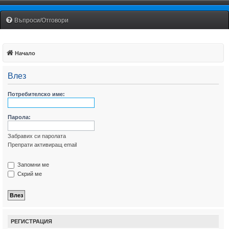
Fiat Uno Club Bulgaria
Въпроси/Отговори
Начало
Влез
Потребителско име:
Парола:
Забравих си паролата
Препрати активиращ email
Запомни ме
Скрий ме
РЕГИСТРАЦИЯ