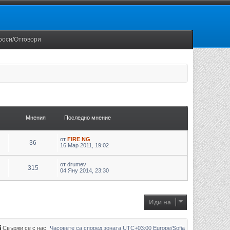
роси/Отговори
Мнения
Последно мнение
от
FIRE NG
36
16 Мар 2011, 19:02
от
drumev
315
04 Яну 2014, 23:30
Иди на
Свържи се с нас
Часовете са според зоната UTC+03:00 Europe/Sofia