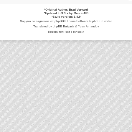
*
Original Author:
Brad Veryard
*
Updated to 3.3.x by
MannixMD
*
Style version: 3.4.9
Форума се задвижва от
phpBB
® Forum Software © phpBB Limited
Translated by
phpBB Bulgaria
&
Yoan Arnaudov
Поверителност
|
Условия