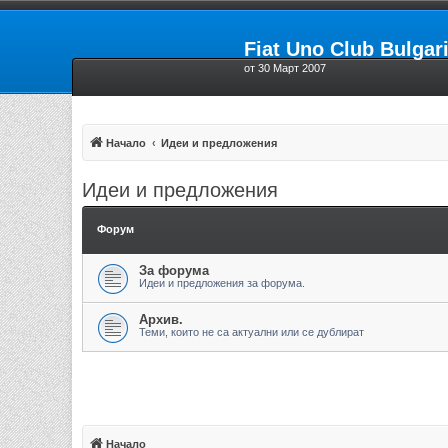
Fiat Uno Club Bulgar
от 30 Март 2007
Начало
Идеи и предложения
Идеи и предложения
Форум
За форума
Идеи и предложения за форума.
Архив.
Теми, които не са актуални или се дублират
Начало