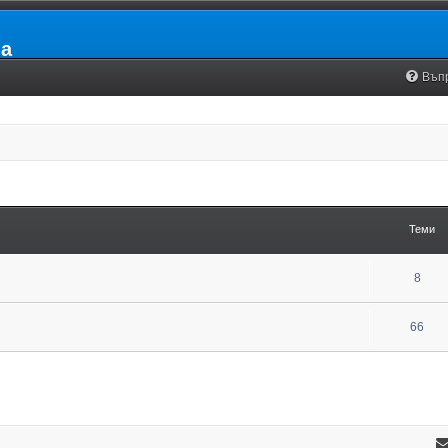
ia
Въп
Теми
8
66