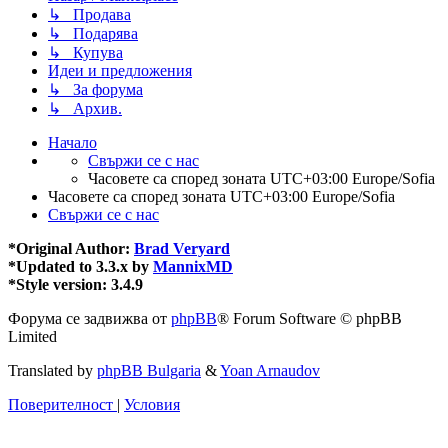
↳ Продава
↳ Подарява
↳ Купува
Идеи и предложения
↳ За форума
↳ Архив.
Начало
Свържи се с нас
Часовете са според зоната UTC+03:00 Europe/Sofia
Часовете са според зоната UTC+03:00 Europe/Sofia
Свържи се с нас
*
Original Author:
Brad Veryard
*
Updated to 3.3.x by
MannixMD
*
Style version: 3.4.9
Форума се задвижва от
phpBB
® Forum Software © phpBB
Limited
Translated by
phpBB Bulgaria
&
Yoan Arnaudov
Поверителност
|
Условия