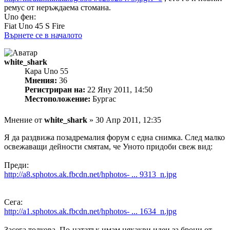
ремус от неръждаема стомана.
Uno фен:
Fiat Uno 45 S Fire
Върнете се в началото
white_shark
Кара Uno 55
Мнения:
36
Регистриран на:
22 Яну 2011, 14:50
Местоположение:
Бургас
Мнение
от
white_shark
»
30 Апр 2011, 12:35
Я да раздвижа позадремалия форум с една снимка. След малко
освежаващи дейности смятам, че Уното придоби свеж вид:
Преди:
http://a8.sphotos.ak.fbcdn.net/hphotos- ... 9313_n.jpg
Сега:
http://a1.sphotos.ak.fbcdn.net/hphotos- ... 1634_n.jpg
Засега толкова. По-нататък имам някакви идеи за брони от