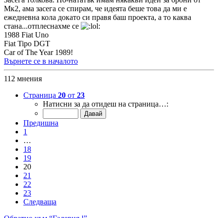
Мк2, ама засега се спирам, че идеята беше това да ми е
ежедневна кола докато си правя баш проекта, а то каква
стана...отплеснахме се
1988 Fiat Uno
Fiat Tipo DGT
Car of The Year 1989!
Върнете се в началото
112 мнения
Страница
20
от
23
Натисни за да отидеш на страница…:
Предишна
1
…
18
19
20
21
22
23
Следваща