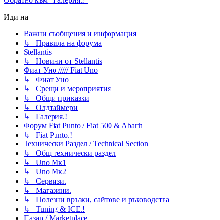
Обратно към “Галерия.!”
Иди на
Важни съобщения и информация
↳ Правила на форума
Stellantis
↳ Новини от Stellantis
Фиат Уно ///// Fiat Uno
↳ Фиат Уно
↳ Срещи и мероприятия
↳ Общи приказки
↳ Олдтаймери
↳ Галерия.!
Форум Fiat Punto / Fiat 500 & Abarth
↳ Fiat Punto.!
Технически Раздел / Technical Section
↳ Общ технически раздел
↳ Uno Мк1
↳ Uno Мк2
↳ Сервизи.
↳ Магазини.
↳ Полезни връзки, сайтове и ръководства
↳ Tuning & ICE.!
Пазар / Marketplace