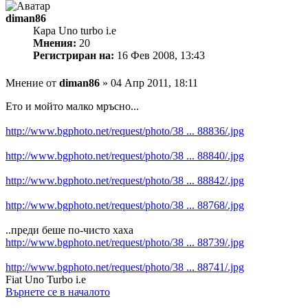
diman86
Кара Uno turbo i.e
Мнения:
20
Регистриран на:
16 Фев 2008, 13:43
Мнение
от
diman86
»
04 Апр 2011, 18:11
Ето и мойто малко мръсно...
http://www.bgphoto.net/request/photo/38 ... 88836/.jpg
http://www.bgphoto.net/request/photo/38 ... 88840/.jpg
http://www.bgphoto.net/request/photo/38 ... 88842/.jpg
http://www.bgphoto.net/request/photo/38 ... 88768/.jpg
..преди беше по-чисто хаха
http://www.bgphoto.net/request/photo/38 ... 88739/.jpg
http://www.bgphoto.net/request/photo/38 ... 88741/.jpg
Fiat Uno Turbo i.e
Върнете се в началото