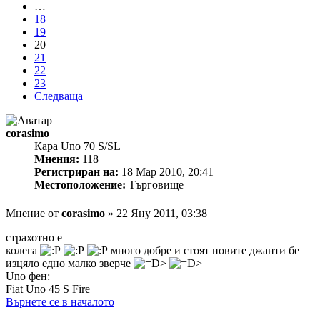
…
18
19
20
21
22
23
Следваща
corasimo
Кара Uno 70 S/SL
Мнения:
118
Регистриран на:
18 Мар 2010, 20:41
Местоположение:
Търговище
Мнение
от
corasimo
»
22 Яну 2011, 03:38
страхотно е
колега
много добре и стоят новите джанти бе
изцяло едно малко зверче
Uno фен:
Fiat Uno 45 S Fire
Върнете се в началото