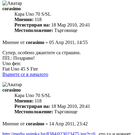
corasimo
Кара Uno 70 S/SL
Мнения:
118
Регистриран на:
18 Мар 2010, 20:41
Местоположение:
Търговище
Мнение
от
corasimo
»
05 Апр 2011, 14:55
Супер, особено джантите са страшни.
ПП.: Поздрави!
Uno фен:
Fiat Uno 45 S Fire
Върнете се в началото
corasimo
Кара Uno 70 S/SL
Мнения:
118
Регистриран на:
18 Мар 2010, 20:41
Местоположение:
Търговище
Мнение
от
corasimo
»
14 Апр 2011, 23:42
http://media.snimka.bg/8384/023023475.jpg?r=0
, ето го и новият