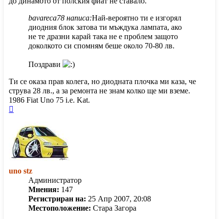
до динамото от полския фиат не ставало.
bavareca78 написа:
Най-вероятно ти е изгорял
диодния блок затова ти мъждука лампата, ако
не те дразни карай така не е проблем защото
доколкото си спомням беше около 70-80 лв.
Поздрави
Ти се оказа прав колега, но диодната плочка ми каза, че
струва 28 лв., а за ремонта не знам колко ще ми вземе.
1986 Fiat Uno 75 i.e. Kat.
Върнете
се
в
началото
uno stz
Администратор
Мнения:
147
Регистриран на:
25 Апр 2007, 20:08
Местоположение:
Стара Загора