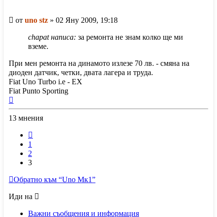
Мнение
от
uno stz
»
02 Яну 2009, 19:18
chapat написа:
за ремонта не знам колко ще ми
вземе.
При мен ремонта на динамото излезе 70 лв. - смяна на
диоден датчик, четки, двата лагера и труда.
Fiat Uno Turbo i.e - EX
Fiat Punto Sporting
Върнете
се
13 мнения
в
началото
Предишна
1
2
3
Обратно към “Uno Мк1”
Иди на
Важни съобщения и информация