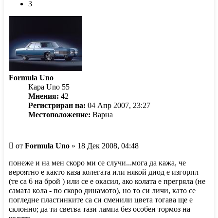
3
Formula Uno
Кара Uno 55
Мнения:
42
Регистриран на:
04 Апр 2007, 23:27
Местоположение:
Варна
Мнение
от
Formula Uno
»
18 Дек 2008, 04:48
понеже и на мен скоро ми се случи...мога да кажа, че
вероятно е както каза колегата или някой диод е изгорпл
(те са 6 на брой ) или се е окасил, ако колата е прегряла (не
самата кола - по скоро динамото), но то си личи, като се
погледне пластинките са си сменили цвета тогава ще е
склонно; да ти светва тази лампа без особен тормоз на