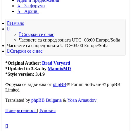
Идеи и предложения
↳ За форума
↳ Архив.
Начало
Свържи се с нас
Часовете са според зоната UTC+03:00 Europe/Sofia
Часовете са според зоната UTC+03:00 Europe/Sofia
Свържи се с нас
*
Original Author:
Brad Veryard
*
Updated to 3.3.x by
MannixMD
*
Style version: 3.4.9
Форума се задвижва от
phpBB
® Forum Software © phpBB
Limited
Translated by
phpBB Bulgaria
&
Yoan Arnaudov
Поверителност
|
Условия