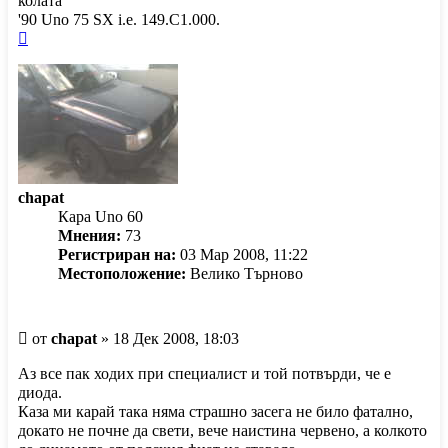
колата
'90 Uno 75 SX i.e. 149.C1.000.
Върнете
се
в
началото
chapat
Кара Uno 60
Мнения:
73
Регистриран на:
03 Мар 2008, 11:22
Местоположение:
Велико Търново
Мнение
от
chapat
»
18 Дек 2008, 18:03
Аз все пак ходих при специалист и той потвърди, че е
диода.
Каза ми карай така няма страшно засега не било фатално,
докато не почне да свети, вече наистина червено, а колкото