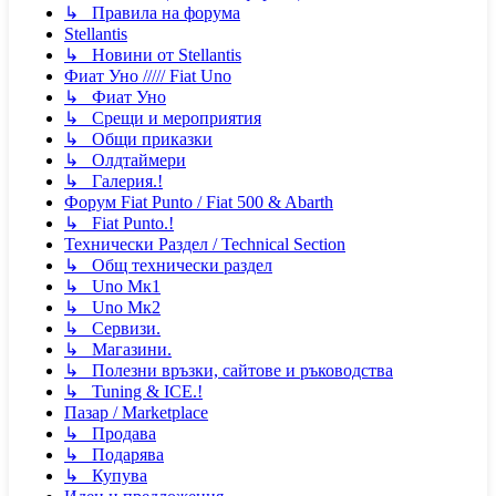
↳ Правила на форума
Stellantis
↳ Новини от Stellantis
Фиат Уно ///// Fiat Uno
↳ Фиат Уно
↳ Срещи и мероприятия
↳ Общи приказки
↳ Олдтаймери
↳ Галерия.!
Форум Fiat Punto / Fiat 500 & Abarth
↳ Fiat Punto.!
Технически Раздел / Technical Section
↳ Общ технически раздел
↳ Uno Мк1
↳ Uno Мк2
↳ Сервизи.
↳ Магазини.
↳ Полезни връзки, сайтове и ръководства
↳ Tuning & ICE.!
Пазар / Marketplace
↳ Продава
↳ Подарява
↳ Купува