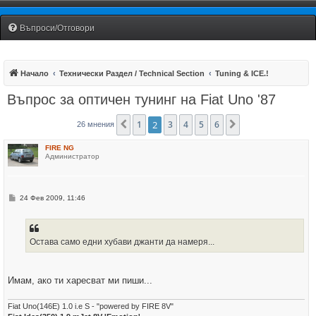
Fiat Uno Club Bulgaria
Въпроси/Отговори
Начало
Технически Раздел / Technical Section
Tuning & ICE.!
Въпрос за оптичен тунинг на Fiat Uno '87
1
2
3
4
5
6
Предишна
Следваща
26 мнения
FIRE NG
Администратор
М
24 Фев 2009, 11:46
н
е
н
и
е
Остава само едни хубави джанти да намеря...
Имам, ако ти харесват ми пиши...
Fiat Uno(146E) 1.0 i.e S - "powered by FIRE 8V"