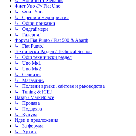
↳ Новини от Stellantis
Фиат Уно ///// Fiat Uno
↳ Фиат Уно
↳ Срещи и мероприятия
↳ Общи приказки
↳ Олдтаймери
↳ Галерия.!
Форум Fiat Punto / Fiat 500 & Abarth
↳ Fiat Punto.!
Технически Раздел / Technical Section
↳ Общ технически раздел
↳ Uno Мк1
↳ Uno Мк2
↳ Сервизи.
↳ Магазини.
↳ Полезни връзки, сайтове и ръководства
↳ Tuning & ICE.!
Пазар / Marketplace
↳ Продава
↳ Подарява
↳ Купува
Идеи и предложения
↳ За форума
↳ Архив.