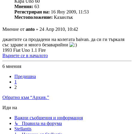
Кара Uno 60
Мнения:
63
Регистриран на:
16 Яну 2009, 11:53
Местоположение:
Казанлък
Мнение
от
anto
»
24 Апр 2010, 10:42
джантите са продадени на колегата baivan. да си ги търкаля
със здраве и много безаварийни
1993 Fiat Uno 1.1 Fire
Върнете се в началото
6 мнения
Предишна
1
2
Обратно към “Архив.”
Иди на
Важни съобщения и информация
↳ Правила на форума
Stellantis