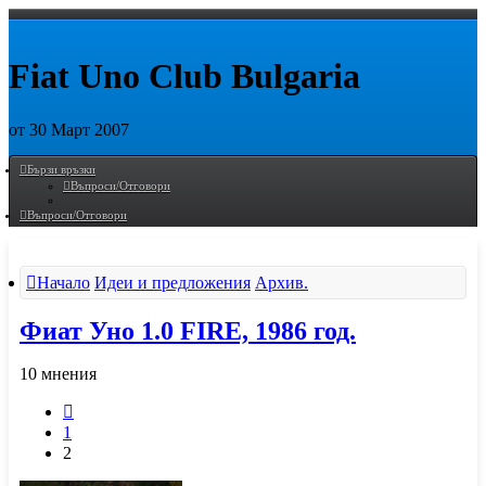
Fiat Uno Club Bulgaria
от 30 Март 2007
Пропусни
Бързи връзки
Въпроси/Отговори
Въпроси/Отговори
Начало
Идеи и предложения
Архив.
Фиат Уно 1.0 FIRE, 1986 год.
10 мнения
Предишна
1
2