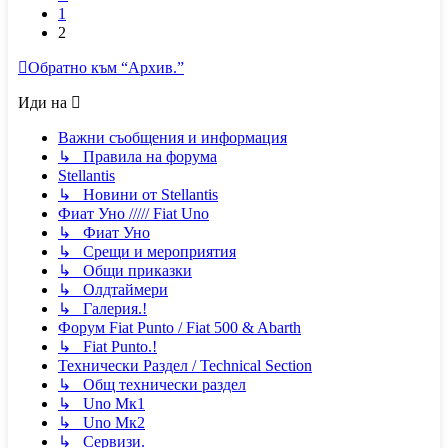
1
2
Обратно към “Архив.”
Иди на
Важни съобщения и информация
↳ Правила на форума
Stellantis
↳ Новини от Stellantis
Фиат Уно ///// Fiat Uno
↳ Фиат Уно
↳ Срещи и мероприятия
↳ Общи приказки
↳ Олдтаймери
↳ Галерия.!
Форум Fiat Punto / Fiat 500 & Abarth
↳ Fiat Punto.!
Технически Раздел / Technical Section
↳ Общ технически раздел
↳ Uno Мк1
↳ Uno Мк2
↳ Сервизи.