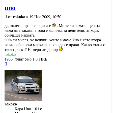
uno
Мнение
от
rokoko
»
19 Ное 2009, 10:50
да, колега, прав си, криза е
. Мине ли зимата, цената
няма да е такава, а това е количка за ценители, за хора,
обичащи марката.
90% си мисля, че всички, които имаме Уно е като втора
кола-любов към марката, какво да се прави. Какво стана с
твоя проект? Намери ли донор
rokoko
1986. Фиат Уно 1.0 FIRE
Върнете
се
в
началото
rokoko
Кара Uno 1.0 i.e