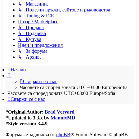
↳ Магазини.
↳ Полезни връзки, сайтове и ръководства
↳ Tuning & ICE.!
Пазар / Marketplace
↳ Продава
↳ Подарява
↳ Купува
Идеи и предложения
↳ За форума
↳ Архив.
Начало
Свържи се с нас
Часовете са според зоната UTC+03:00 Europe/Sofia
Часовете са според зоната UTC+03:00 Europe/Sofia
Свържи се с нас
*
Original Author:
Brad Veryard
*
Updated to 3.3.x by
MannixMD
*
Style version: 3.4.9
Форума се задвижва от
phpBB
® Forum Software © phpBB