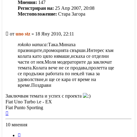
Мнения:
147
Регистриран на:
25 Апр 2007, 20:08
Местоположение:
Стара Загора
Мнение
от
uno stz
»
18 Яну 2010, 22:11
rokoko написа:
Така.Минаха
празниците,промоцията свърши.Интерес към
колата като цяло нямаше,искаха се отделни
части от нея.Моля модераторите да заключат
темата.Колата вече не се продава,пролетта ще
се продължи работата по нея,ей така за
удоволствие,и ще се кара от време на
време.Поздрави
Заключвам темата и успех с проекта
Fiat Uno Turbo i.e - EX
Fiat Punto Sporting
Върнете
се
10 мнения
в
началото
Предишна