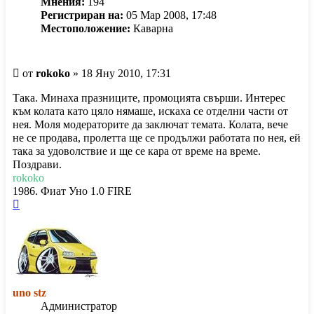
Мнения:
194
Регистриран на:
05 Мар 2008, 17:48
Местоположение:
Каварна
Мнение
от
rokoko
»
18 Яну 2010, 17:31
Така. Минаха празниците, промоцията свърши. Интерес
към колата като цяло нямаше, искаха се отделни части от
нея. Моля модераторите да заключат темата. Колата, вече
не се продава, пролетта ще се продължи работата по нея, ей
така за удоволствие и ще се кара от време на време.
Поздрави.
rokoko
1986. Фиат Уно 1.0 FIRE
Върнете
се
в
началото
uno stz
Администратор