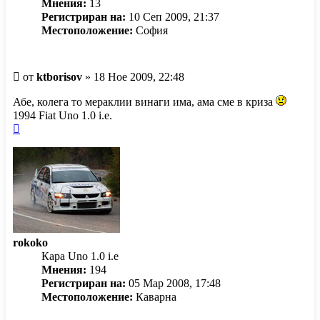
Мнения:
13
Регистриран на:
10 Сеп 2009, 21:37
Местоположение:
София
Мнение
от
ktborisov
»
18 Ное 2009, 22:48
Абе, колега то мераклии винаги има, ама сме в криза
1994 Fiat Uno 1.0 i.e.
Върнете
се
в
началото
rokoko
Кара Uno 1.0 i.e
Мнения:
194
Регистриран на:
05 Мар 2008, 17:48
Местоположение:
Каварна