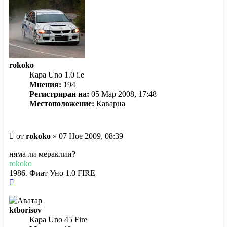
rokoko
Кара Uno 1.0 i.e
Мнения:
194
Регистриран на:
05 Мар 2008, 17:48
Местоположение:
Каварна
Мнение
от
rokoko
»
07 Ное 2009, 08:39
няма ли мераклии?
rokoko
1986. Фиат Уно 1.0 FIRE
Върнете
се
в
ktborisov
началото
Кара Uno 45 Fire