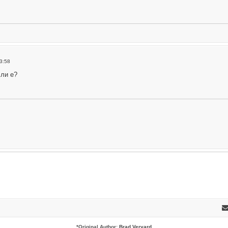
3:58
 ли е?
*
Original Author:
Brad Veryard