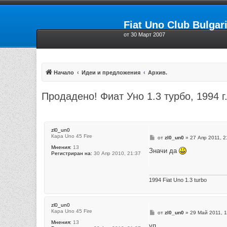
Fiat Uno Club Bulgar
от 30 Март 2007
Начало
Идеи и предложения
Архив.
Продадено! Фиат Уно 1.3 турбо, 1994 г
zl0_un0
Кара Uno 45 Fire
М
от
zl0_un0
»
27 Апр 2011, 2
н
Мнения:
13
е
Значи дa
Регистриран на:
30 Апр 2010, 21:37
н
и
е
1994 Fiat Uno 1.3 turbo
zl0_un0
Кара Uno 45 Fire
М
от
zl0_un0
»
29 Май 2011, 1
н
Мнения:
13
е
уп