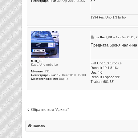
Регистриран на:
30 Апр 2010, 21:37
н
и
е
1994 Fiat Uno 1.3 turbo
М
от
fluid_88
»
12 Сеп 2011, 2
н
е
Предната броня налична
н
и
е
fluid_88
Fiat Uno 1.3 turbo i.e
Кара Uno turbo i.e
Renault 19 1.8 16v
Мнения:
131
Uaz 4.0
Регистриран на:
17 Фев 2010, 19:03
Renault Espace 99'
Местоположение:
Варна
Trabant 601 68'
Обратно към “Архив.”
Начало