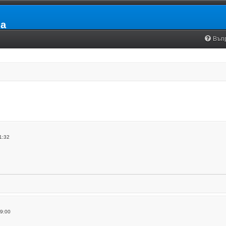
ia
Въп
.
1:32
9:00