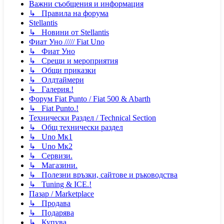
Важни съобщения и информация
↳ Правила на форума
Stellantis
↳ Новини от Stellantis
Фиат Уно ///// Fiat Uno
↳ Фиат Уно
↳ Срещи и мероприятия
↳ Общи приказки
↳ Олдтаймери
↳ Галерия.!
Форум Fiat Punto / Fiat 500 & Abarth
↳ Fiat Punto.!
Технически Раздел / Technical Section
↳ Общ технически раздел
↳ Uno Мк1
↳ Uno Мк2
↳ Сервизи.
↳ Магазини.
↳ Полезни връзки, сайтове и ръководства
↳ Tuning & ICE.!
Пазар / Marketplace
↳ Продава
↳ Подарява
↳ Купува