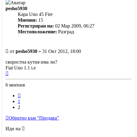
pesho5930
Кара Uno 45 Fire
Мнения:
15
Регистриран на:
02 Мар 2009, 06:27
Местоположение:
Разград
Мнение
от
pesho5930
»
31 Окт 2012, 18:00
скоростна кутия има ли?
Fiat Uno 1.1 i.e
Върнете
се
6 мнения
в
началото
Предишна
1
2
Обратно към “Продава”
Иди на