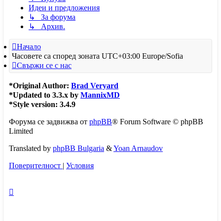
Идеи и предложения
↳ За форума
↳ Архив.
Начало
Часовете са според зоната UTC+03:00 Europe/Sofia
Свържи се с нас
*
Original Author:
Brad Veryard
*
Updated to 3.3.x by
MannixMD
*
Style version: 3.4.9
Форума се задвижва от
phpBB
® Forum Software © phpBB
Limited
Translated by
phpBB Bulgaria
&
Yoan Arnaudov
Поверителност
|
Условия