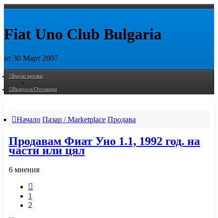
Fiat Uno Club Bulgaria
от 30 Март 2007
Пропусни
Бързи връзки
Въпроси/Отговори
Начало
Пазар / Marketplace
Продава
Продавам Фиат Уно 1.1, 1992 год. на
части или цял
6 мнения
Предишна
1
2