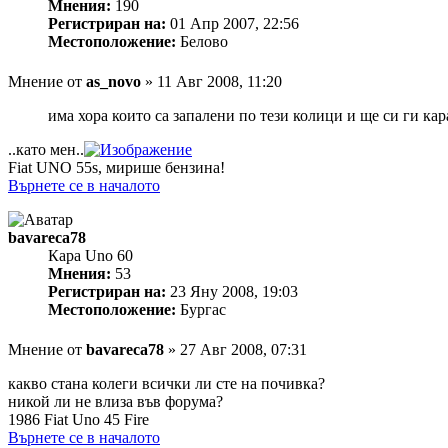
Мнения:
190
Регистриран на:
01 Апр 2007, 22:56
Местоположение:
Белово
Мнение
от
as_novo
»
11 Авг 2008, 11:20
има хора които са запалени по тези колици и ще си ги ка
..като мен..
Fiat UNO 55s, мирише бензина!
Върнете се в началото
bavareca78
Кара Uno 60
Мнения:
53
Регистриран на:
23 Яну 2008, 19:03
Местоположение:
Бургас
Мнение
от
bavareca78
»
27 Авг 2008, 07:31
какво стана колеги всички ли сте на почивка?
никой ли не влиза във форума?
1986 Fiat Uno 45 Fire
Върнете се в началото