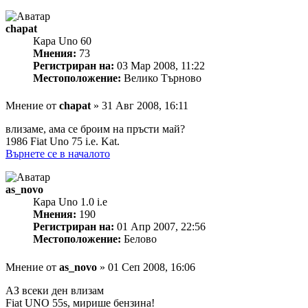
chapat
Кара Uno 60
Мнения:
73
Регистриран на:
03 Мар 2008, 11:22
Местоположение:
Велико Търново
Мнение
от
chapat
»
31 Авг 2008, 16:11
влизаме, ама се броим на пръсти май?
1986 Fiat Uno 75 i.e. Kat.
Върнете се в началото
as_novo
Кара Uno 1.0 i.e
Мнения:
190
Регистриран на:
01 Апр 2007, 22:56
Местоположение:
Белово
Мнение
от
as_novo
»
01 Сеп 2008, 16:06
АЗ всеки ден влизам
Fiat UNO 55s, мирише бензина!