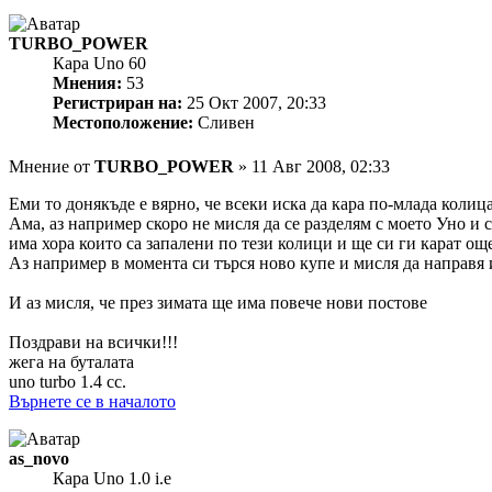
TURBO_POWER
Кара Uno 60
Мнения:
53
Регистриран на:
25 Окт 2007, 20:33
Местоположение:
Сливен
Мнение
от
TURBO_POWER
»
11 Авг 2008, 02:33
Еми то донякъде е вярно, че всеки иска да кара по-млада колица
Ама, аз например скоро не мисля да се разделям с моето Уно и 
има хора които са запалени по тези колици и ще си ги карат ощ
Аз например в момента си търся ново купе и мисля да направя 
И аз мисля, че през зимата ще има повече нови постове
Поздрави на всички!!!
жега на буталата
uno turbo 1.4 cc.
Върнете се в началото
as_novo
Кара Uno 1.0 i.e