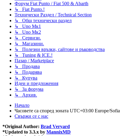
Форум Fiat Punto / Fiat 500 & Abarth
↳ Fiat Punto.!
Технически Раздел / Technical Section
↳ Общ технически раздел
↳ Uno Мк1
↳ Uno Мк2
↳ Сервизи.
↳ Магазини.
↳ Полезни връзки, сайтове и ръководства
↳ Tuning & ICE.!
Пазар / Marketplace
↳ Продава
↳ Подарява
↳ Купува
Идеи и предложения
↳ За форума
↳ Архив.
Начало
Часовете са според зоната UTC+03:00 Europe/Sofia
Свържи се с нас
*
Original Author:
Brad Veryard
*
Updated to 3.3.x by
MannixMD