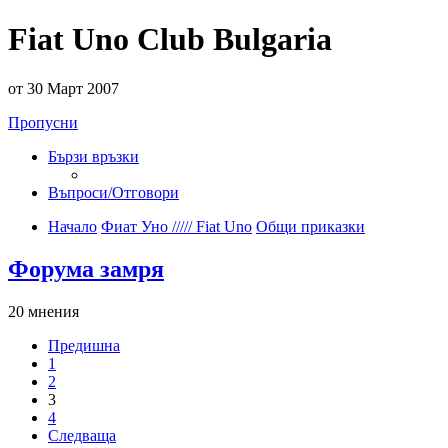
Fiat Uno Club Bulgaria
от 30 Март 2007
Пропусни
Бързи връзки
Въпроси/Отговори
Начало
Фиат Уно ///// Fiat Uno
Общи приказки
Форума замря
20 мнения
Предишна
1
2
3
4
Следваща