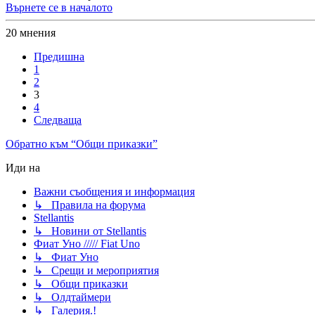
Върнете се в началото
20 мнения
Предишна
1
2
3
4
Следваща
Обратно към “Общи приказки”
Иди на
Важни съобщения и информация
↳ Правила на форума
Stellantis
↳ Новини от Stellantis
Фиат Уно ///// Fiat Uno
↳ Фиат Уно
↳ Срещи и мероприятия
↳ Общи приказки
↳ Олдтаймери
↳ Галерия.!