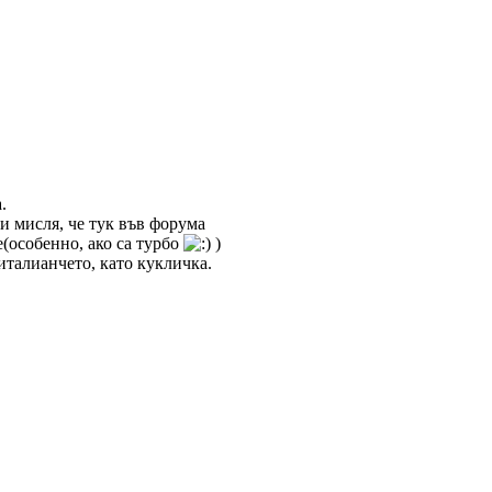
.
си мисля, че тук във форума
е(особенно, ако са турбо
)
италианчето, като кукличка.