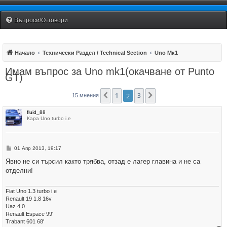
Fiat Uno Club Bulgaria
Въпроси/Отговори
Начало
Технически Раздел / Technical Section
Uno Мк1
Имам въпрос за Uno mk1(окачване от Punto
GT)
1
2
3
Предишна
Следваща
15 мнения
fluid_88
Кара Uno turbo i.e
М
01 Апр 2013, 19:17
н
е
Явно не си търсил както трябва, отзад е лагер главина и не са
н
отделни!
и
е
Fiat Uno 1.3 turbo i.e
Renault 19 1.8 16v
Uaz 4.0
Renault Espace 99'
Trabant 601 68'