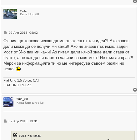
р
vuzz
н
Кара Uno 60
е
т
е
с
е
М
02 Апр 2013, 04:42
в
н
н
е
Ок пич що толкова искаш да ме откажеш от тая идея?! Ако знаеш
а
н
ч
дали може да се получи ми кажи!! Ако не знаеш пък имаш заден
и
а
е
мост от Уно пак ми кажи! Аз питам дали някой знае дали става от
л
о
Пунто, а не как да си сложа главини на моя мост! Не съм ли прав?!
т
Мерси за информацията ти но ме интересува съвсем различно
о
нещо!
Fiat Uno 1.5 75 i.e. CAT
FIAT UNO RULZZ
р
fluid_88
н
Кара Uno turbo i.e
е
т
е
с
е
М
02 Апр 2013, 13:31
в
н
н
е
а
н
ч
vuzz написа:
и
а
е