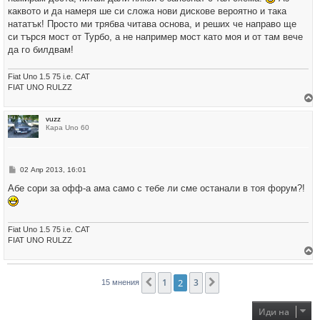
каквото и да намеря ше си сложа нови дискове вероятно и така
нататък! Просто ми трябва читава основа, и реших че направо ще
си търся мост от Турбо, а не например мост като моя и от там вече
да го билдвам!
Fiat Uno 1.5 75 i.e. CAT
FIAT UNO RULZZ
р
vuzz
н
Кара Uno 60
е
т
е
с
е
М
02 Апр 2013, 16:01
в
н
н
е
Абе сори за офф-а ама само с тебе ли сме останали в тоя форум?!
а
н
ч
и
а
е
л
о
Fiat Uno 1.5 75 i.e. CAT
т
FIAT UNO RULZZ
о
р
н
1
2
3
Предишна
Следваща
15 мнения
е
т
е
с
Иди на
е