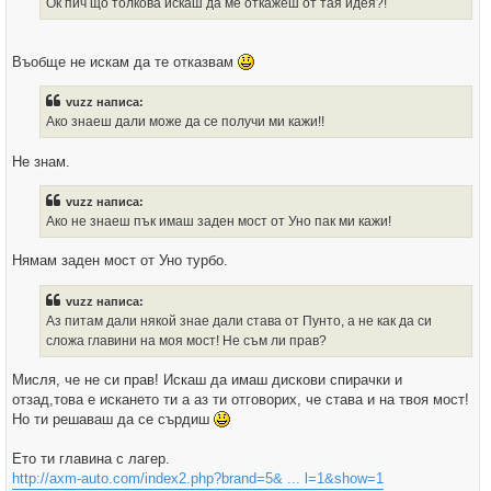
Ок пич що толкова искаш да ме откажеш от тая идея?!
л
о
т
о
Въобще не искам да те отказвам
vuzz написа:
Ако знаеш дали може да се получи ми кажи!!
Не знам.
vuzz написа:
Ако не знаеш пък имаш заден мост от Уно пак ми кажи!
Нямам заден мост от Уно турбо.
vuzz написа:
Аз питам дали някой знае дали става от Пунто, а не как да си
сложа главини на моя мост! Не съм ли прав?
Мисля, че не си прав! Искаш да имаш дискови спирачки и
отзад,това е искането ти а аз ти отговорих, че става и на твоя мост!
Но ти решаваш да се сърдиш
Ето ти главина с лагер.
http://axm-auto.com/index2.php?brand=5& ... l=1&show=1