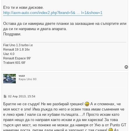
Ето ти и нови дискове.
http://axm-auto.com/index2.php?brand=5& ... l=1&show=1
Остава да си намериш двете планки за захващане на съпортите или
да си ги направиш и двата апарата.
Поздрави.
Fiat Uno 1.3 turbo i.e
Renault 19 1.8 16v
Uaz 4.0
Renault Espace 99'
Trabant 601 68'
р
vuzz
н
Кара Uno 60
е
т
е
с
е
М
02 Апр 2013, 15:54
в
н
н
е
Братле не се сърдя! Не ме разбирай грешно!
А и споменах, че
а
н
ч
моя мост е зле! Има ръжда по него и освен това имам съмнения че
и
а
е
е леко крив / нали са ни хубави пътищата..../! Просто искам като
л
о
правя нещо да го направя както искам и да ми харесва! За това
т
търся цял мост, но понеже не можах да намеря от Уно а от Punto GT
о
намирам доста, питам дали някой е запознат с тая схема!
Аз