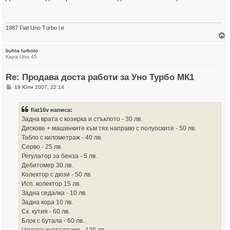
н
ч
и
а
е
л
о
1987 Fiat Uno Turbo i.e
т
о
р
buhta turboto
н
Кара Uno 45
е
т
е
Re: Продава доста работи за Уно Турбо МК1
с
е
М
19 Юли 2007, 22:14
в
н
н
е
а
н
ч
fiat16v написа:
и
а
е
Задна врата с козирка и стъклото - 30 лв.
л
о
Дискове + машинките към тях направо с полуоските - 50 лв.
т
Табло с километраж - 40 лв.
о
Серво - 25 лв.
Регулатор за бенза - 5 лв.
Дебитомер 30 лв.
Колектор с дюзи - 50 лв.
Исп. колектор 15 лв.
Задна седалка - 10 лв.
Задна кора 10 лв.
Ск. кутия - 60 лв.
Блок с бутала - 60 лв..