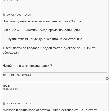
Кара Uno 55
е
т
е
с
е
М
09 Юни 2007, 14:05
в
н
н
е
При закупуване на всичко това цената става 350 лв.
а
н
ч
и
а
е
0889/282572 - Тихомир!! Айде промоционални цени !!!!
л
о
т
Ск. кутия отлетя.. айде да е честита на собственика
о
+ тези части се продава и заден мост с дискове за 160 кинта
оборудван
Никой ли не иска читави части ?
1987 Fiat Uno Turbo i.e
р
fiat16v
н
Кара Uno 55
е
т
е
с
е
М
12 Юни 2007, 18:54
в
н
н
е
Дискове и задна кора отлетяха.. Айде останалите неща стоят..
а