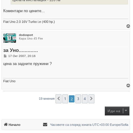
Цялата инсталация - 120 лв
Коментари по цените...
Fiat Uno 2.0 16V Turbo i.e (400 hp.)
р
dodosport
н
Кара Uno 45 Fire
е
т
е
за Уно.............
с
е
М
17 Окт 2007, 20:16
в
н
н
е
цена за задните пружини ?
а
н
ч
и
а
е
л
о
Fiat Uno
т
о
р
н
1
2
3
4
Предишна
Следваща
19 мнения
е
т
е
с
Иди на
е
в
н
а
Начало
Часовете са според зоната UTC+03:00 Europe/Sofia
ч
а