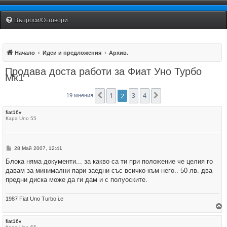
Fiat Uno Club Bulgaria
Въпроси/Отговори
Начало
Идеи и предложения
Архив.
Продава доста работи за Фиат Уно Турбо
Мк1
1
2
3
4
Предишна
Следваща
19 мнения
fiat16v
Кара Uno 55
М
28 Май 2007, 12:41
н
е
Блока няма документи... за какво са ти при положение че целия го
н
давам за минимални пари заедни със всичко към него.. 50 лв. два
и
е
предни диска може да ги дам и с полуоските.
1987 Fiat Uno Turbo i.e
р
fiat16v
н