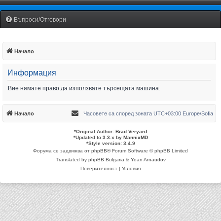
Fiat Uno Club Bulgaria
Въпроси/Отговори
Начало
Информация
Вие нямате право да използвате търсещата машина.
Начало
Часовете са според зоната UTC+03:00 Europe/Sofia
*
Original Author:
Brad Veryard
*
Updated to 3.3.x by
MannixMD
*
Style version: 3.4.9
Форума се задвижва от
phpBB
® Forum Software © phpBB Limited
Translated by
phpBB Bulgaria
&
Yoan Arnaudov
Поверителност
|
Условия