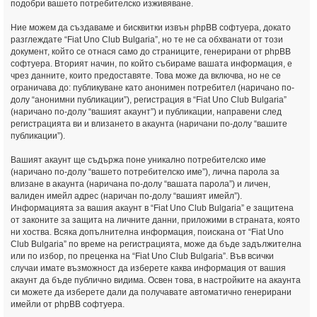
подобри вашето потребителско изживяване.
Ние можем да създаваме и бисквитки извън phpBB софтуера, докато
разглеждате “Fiat Uno Club Bulgaria”, но те не са обхванати от този
документ, който се отнася само до страниците, генерирани от phpBB
софтуера. Вторият начин, по който събираме вашата информация, е
чрез данните, които предоставяте. Това може да включва, но не се
ограничава до: публикуване като анонимен потребител (наричано по-
долу “анонимни публикации”), регистрация в “Fiat Uno Club Bulgaria”
(наричано по-долу “вашият акаунт”) и публикации, направени след
регистрацията ви и влизането в акаунта (наричани по-долу “вашите
публикации”).
Вашият акаунт ще съдържа поне уникално потребителско име
(наричано по-долу “вашето потребителско име”), лична парола за
влизане в акаунта (наричана по-долу “вашата парола”) и личен,
валиден имейл адрес (наричан по-долу “вашият имейл”).
Информацията за вашия акаунт в “Fiat Uno Club Bulgaria” е защитена
от законите за защита на личните данни, приложими в страната, която
ни хоства. Всяка допълнителна информация, поискана от “Fiat Uno
Club Bulgaria” по време на регистрацията, може да бъде задължителна
или по избор, по преценка на “Fiat Uno Club Bulgaria”. Във всички
случаи имате възможност да изберете каква информация от вашия
акаунт да бъде публично видима. Освен това, в настройките на акаунта
си можете да изберете дали да получавате автоматично генерирани
имейли от phpBB софтуера.