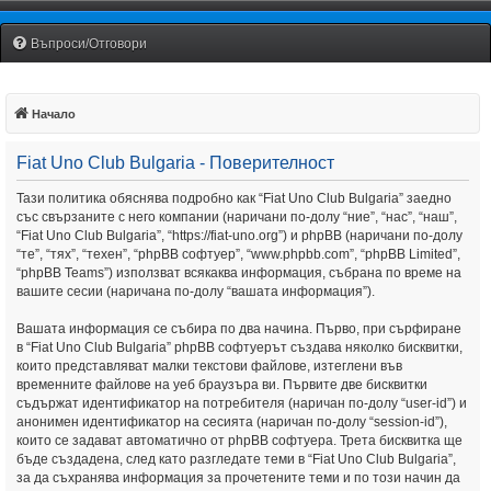
Fiat Uno Club Bulgaria
Въпроси/Отговори
Начало
Fiat Uno Club Bulgaria - Поверителност
Тази политика обяснява подробно как “Fiat Uno Club Bulgaria” заедно
със свързаните с него компании (наричани по-долу “ние”, “нас”, “наш”,
“Fiat Uno Club Bulgaria”, “https://fiat-uno.org”) и phpBB (наричани по-долу
“те”, “тях”, “техен”, “phpBB софтуер”, “www.phpbb.com”, “phpBB Limited”,
“phpBB Teams”) използват всякаква информация, събрана по време на
вашите сесии (наричана по-долу “вашата информация”).
Вашата информация се събира по два начина. Първо, при сърфиране
в “Fiat Uno Club Bulgaria” phpBB софтуерът създава няколко бисквитки,
които представляват малки текстови файлове, изтеглени във
временните файлове на уеб браузъра ви. Първите две бисквитки
съдържат идентификатор на потребителя (наричан по-долу “user-id”) и
анонимен идентификатор на сесията (наричан по-долу “session-id”),
които се задават автоматично от phpBB софтуера. Трета бисквитка ще
бъде създадена, след като разгледате теми в “Fiat Uno Club Bulgaria”,
за да съхранява информация за прочетените теми и по този начин да