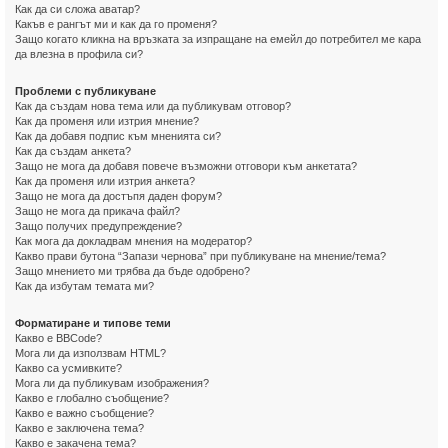
Как да си сложа аватар?
Какъв е рангът ми и как да го променя?
Защо когато кликна на връзката за изпращане на емейл до потребител ме кара
да влезна в профила си?
Проблеми с публикуване
Как да създам нова тема или да публикувам отговор?
Как да променя или изтрия мнение?
Как да добавя подпис към мненията си?
Как да създам анкета?
Защо не мога да добавя повече възможни отговори към анкетата?
Как да променя или изтрия анкета?
Защо не мога да достъпя даден форум?
Защо не мога да прикача файл?
Защо получих предупреждение?
Как мога да докладвам мнения на модератор?
Какво прави бутона “Запази чернова” при публикуване на мнение/тема?
Защо мнението ми трябва да бъде одобрено?
Как да избутам темата ми?
Форматиране и типове теми
Какво е BBCode?
Мога ли да използвам HTML?
Какво са усмивките?
Мога ли да публикувам изображения?
Какво е глобално съобщение?
Какво е важно съобщение?
Какво е заключена тема?
Какво е закачена тема?