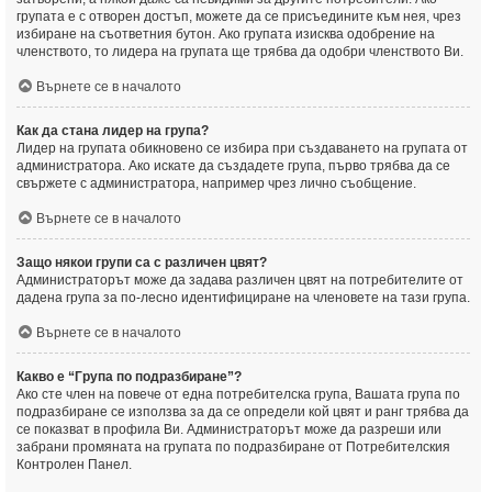
групата е с отворен достъп, можете да се присъедините към нея, чрез
избиране на съответния бутон. Ако групата изисква одобрение на
членството, то лидера на групата ще трябва да одобри членството Ви.
Върнете се в началото
Как да стана лидер на група?
Лидер на групата обикновено се избира при създаването на групата от
администратора. Ако искате да създадете група, първо трябва да се
свържете с администратора, например чрез лично съобщение.
Върнете се в началото
Защо някои групи са с различен цвят?
Администраторът може да задава различен цвят на потребителите от
дадена група за по-лесно идентифициране на членовете на тази група.
Върнете се в началото
Какво е “Група по подразбиране”?
Ако сте член на повече от една потребителска група, Вашата група по
подразбиране се използва за да се определи кой цвят и ранг трябва да
се показват в профила Ви. Администраторът може да разреши или
забрани промяната на групата по подразбиране от Потребителския
Контролен Панел.