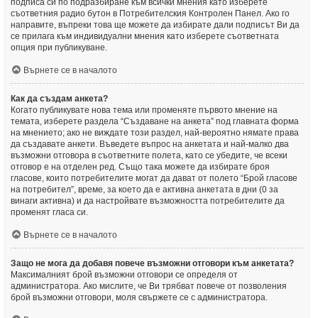
подписа си по подразбиране към всички мнения като изберете
съответния радио бутон в Потребителския Контролен Панел. Ако го
направите, въпреки това ще можете да избирате дали подписът Ви да
се прилага към индивидуални мнения като изберете съответната
опция при публикуване.
Върнете се в началото
Как да създам анкета?
Когато публикувате нова тема или променяте първото мнение на
темата, изберете раздела “Създаване на анкета” под главната форма
на мнението; ако не виждате този раздел, най-вероятно нямате права
да създавате анкети. Въведете въпрос на анкетата и най-малко два
възможни отговора в съответните полета, като се убедите, че всеки
отговор е на отделен ред. Също така можете да избирате броя
гласове, които потребителите могат да дават от полето “Брой гласове
на потребител”, време, за което да е активна анкетата в дни (0 за
винаги активна) и да настройвате възможността потребителите да
променят гласа си.
Върнете се в началото
Защо не мога да добавя повече възможни отговори към анкетата?
Максималният брой възможни отговори се определя от
администратора. Ако мислите, че Ви трябват повече от позволения
брой възможни отговори, моля свържете се с администратора.