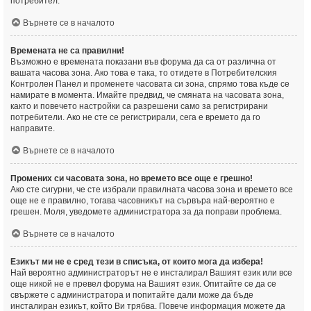
потребител.
Върнете се в началото
Времената не са правилни!
Възможно е времената показани във форума да са от различна от
вашата часова зона. Ако това е така, то отидете в Потребителския
Контролен Панел и променете часовата си зона, спрямо това къде се
намирате в момента. Имайте предвид, че смяната на часовата зона,
както и повечето настройки са разрешени само за регистрирани
потребители. Ако не сте се регистрирали, сега е времето да го
направите.
Върнете се в началото
Промених си часовата зона, но времето все още е грешно!
Ако сте сигурни, че сте избрали правилната часова зона и времето все
още не е правилно, тогава часовникът на сървъра най-вероятно е
грешен. Моля, уведомете администратора за да поправи проблема.
Върнете се в началото
Езикът ми не е сред тези в списъка, от които мога да избера!
Най вероятно администраторът не е инсталирал Вашият език или все
още никой не е превел форума на Вашият език. Опитайте се да се
свържете с администратора и попитайте дали може да бъде
инсталиран езикът, който Ви трябва. Повече информация можете да