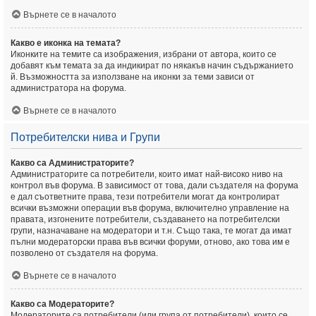
Върнете се в началото
Какво е иконка на темата?
Иконките на темите са изображения, избрани от автора, които се
добавят към темата за да индикират по някакъв начин съдържанието
й. Възможността за използване на иконки за теми зависи от
администратора на форума.
Върнете се в началото
Потребителски нива и Групи
Какво са Администраторите?
Администраторите са потребители, които имат най-високо ниво на
контрол във форума. В зависимост от това, дали създателя на форума
е дал съответните права, тези потребители могат да контролират
всички възможни операции във форума, включително управление на
правата, изгонените потребители, създаването на потребителски
групи, назначаване на модератори и т.н. Също така, те могат да имат
пълни модераторски права във всички форуми, отново, ако това им е
позволено от създателя на форума.
Върнете се в началото
Какво са Модераторите?
Модераторите са потребители (или група от потребители), които се