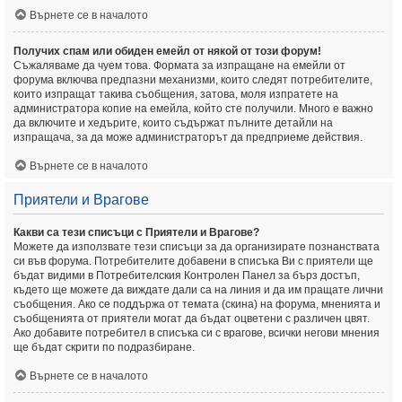
Върнете се в началото
Получих спам или обиден емейл от някой от този форум!
Съжаляваме да чуем това. Формата за изпращане на емейли от
форума включва предпазни механизми, които следят потребителите,
които изпращат такива съобщения, затова, моля изпратете на
администратора копие на емейла, който сте получили. Много е важно
да включите и хедърите, които съдържат пълните детайли на
изпращача, за да може администраторът да предприеме действия.
Върнете се в началото
Приятели и Врагове
Какви са тези списъци с Приятели и Врагове?
Можете да използвате тези списъци за да организирате познанствата
си във форума. Потребителите добавени в списъка Ви с приятели ще
бъдат видими в Потребителския Контролен Панел за бърз достъп,
където ще можете да виждате дали са на линия и да им пращате лични
съобщения. Ако се поддържа от темата (скина) на форума, мненията и
съобщенията от приятели могат да бъдат оцветени с различен цвят.
Ако добавите потребител в списъка си с врагове, всички негови мнения
ще бъдат скрити по подразбиране.
Върнете се в началото