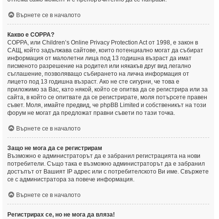
Върнете се в началото
Какво е COPPA?
COPPA, или Children’s Online Privacy Protection Act от 1998, е закон в
САЩ, който задължава сайтове, които потенциално могат да събират
информация от малолетни лица под 13 годишна възраст да имат
писменото разрешение на родител или някакъв друг вид легално
съглашение, позволяващо събирането на лична информация от
лицето под 13 годишна възраст. Ако не сте сигурни, че това е
приложимо за Вас, като някой, който се опитва да се регистрира или за
сайта, в който се опитвате да се регистрирате, моля потърсете правен
съвет. Моля, имайте предвид, че phpBB Limited и собственикът на този
форум не могат да предложат правни съвети по тази точка.
Върнете се в началото
Защо не мога да се регистрирам
Възможно е администраторът да е забранил регистрацията на нови
потребители. Също така е възможно администраторът да е забранил
достъпът от Вашият IP адрес или с потребителското Ви име. Свържете
се с администратора за повече информация.
Върнете се в началото
Регистрирах се, но не мога да вляза!