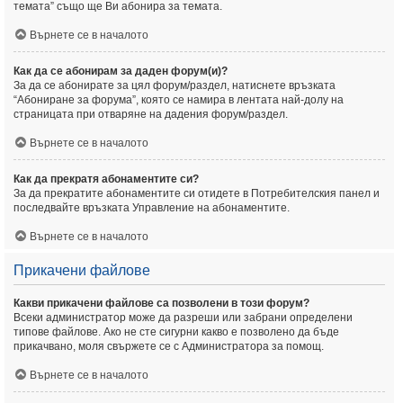
темата” също ще Ви абонира за темата.
Върнете се в началото
Как да се абонирам за даден форум(и)?
За да се абонирате за цял форум/раздел, натиснете връзката
“Абониране за форума”, която се намира в лентата най-долу на
страницата при отваряне на дадения форум/раздел.
Върнете се в началото
Как да прекратя абонаментите си?
За да прекратите абонаментите си отидете в Потребителския панел и
последвайте връзката Управление на абонаментите.
Върнете се в началото
Прикачени файлове
Какви прикачени файлове са позволени в този форум?
Всеки администратор може да разреши или забрани определени
типове файлове. Ако не сте сигурни какво е позволено да бъде
прикачвано, моля свържете се с Администратора за помощ.
Върнете се в началото