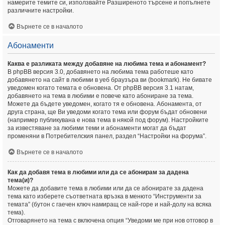
намерите темите си, използвайте Разширеното търсене и попълнете
различните настройки.
Върнете се в началото
Абонаменти
Каква е разликата между добавяне на любима тема и абонамент?
В phpBB версия 3.0, добавянето на любима тема работеше като
добавянето на сайт в любими в уеб браузъра ви (bookmark). Не бивате
уведомен когато темата е обновена. От phpBB версия 3.1 натам,
добавянето на тема в любими е повече като абониране за тема.
Можете да бъдете уведомен, когато тя е обновена. Абонамента, от
друга страна, ще Ви уведоми когато тема или форум бъдат обновени
(например публикувана е нова тема в някой под форум). Настройките
за известяване за любими теми и абонаменти могат да бъдат
променяни в Потребителския панел, раздел “Настройки на форума”.
Върнете се в началото
Как да добавя тема в любими или да се абонирам за дадена
тема(и)?
Можете да добавите тема в любими или да се абонирате за дадена
тема като изберете съответната връзка в менюто “Инструменти за
темата” (бутон с гаечен ключ намиращ се най-горе и най-долу на всяка
тема).
Отговарянето на тема с включена опция “Уведоми ме при нов отговор в