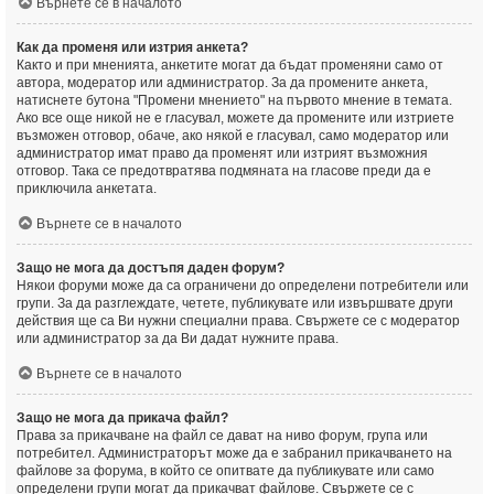
Върнете се в началото
Как да променя или изтрия анкета?
Както и при мненията, анкетите могат да бъдат променяни само от
автора, модератор или администратор. За да промените анкета,
натиснете бутона "Промени мнението" на първото мнение в темата.
Ако все още никой не е гласувал, можете да промените или изтриете
възможен отговор, обаче, ако някой е гласувал, само модератор или
администратор имат право да променят или изтрият възможния
отговор. Така се предотвратява подмяната на гласове преди да е
приключила анкетата.
Върнете се в началото
Защо не мога да достъпя даден форум?
Някои форуми може да са ограничени до определени потребители или
групи. За да разглеждате, четете, публикувате или извършвате други
действия ще са Ви нужни специални права. Свържете се с модератор
или администратор за да Ви дадат нужните права.
Върнете се в началото
Защо не мога да прикача файл?
Права за прикачване на файл се дават на ниво форум, група или
потребител. Администраторът може да е забранил прикачването на
файлове за форума, в който се опитвате да публикувате или само
определени групи могат да прикачват файлове. Свържете се с