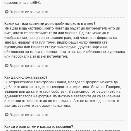
намерите на
phpBB
®.
Върнете се в началото
Какви са тези картинки до потребителското ми име?
Има два вида картинки, които могат да бъдат до потребителското Ви
име, когато се разглеждат теми или мнения. Едната може да е
изображение, асоциирано с вашия ранг, най-често във формата на
звезди, квадратчета или точки, индикиращи колко мнения сте
публикувал или Вашият статус във форума. Другата картинка,
обикновено по-голяма, е известна като аватар и обикновено е уникална
или персонална за всеки потребител.
Върнете се в началото
Как да си сложа аватар?
В Потребителския Контролен Панел, в раздел “Профил” можете да
добавите аватар от един от следните четири типа: Gravatar, Галерия,
Външен или да качите свой собствен. В зависимост от решението на
администратора на форума, възможно е аватарите да са забранени
или някои от типовете да не са налични. Ако не можете да ползвате
аватар, свържете се с администратора.
Върнете се в началото
Какъв е рангът ми и как да го променя?