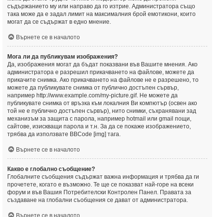
съдържанието му или направо да го изтрие. Администратора също
така може да е задал лимит на максималния брой емотикони, които
могат да се съдържат в едно мнение.
Върнете се в началото
Мога ли да публикувам изображения?
Да, изображения могат да бъдат показвани във Вашите мнения. Ако
администратора е разрешил прикачването на файлове, можете да
прикачите снимка. Ако прикачването на файлове не е разрешено, то
можете да публикувате снимка от публично достъпен сървър,
например http://www.example.com/my-picture.gif. Не можете да
публикувате снимка от връзка към локалния Ви компютър (освен ако
той не е публично достъпен сървър), нито снимки, съхранявани зад
механизъм за защита с парола, например hotmail или gmail пощи,
сайтове, изискващи парола и т.н. За да се покаже изображението,
трябва да използвате BBCode [img] тага.
Върнете се в началото
Какво е глобално съобщение?
Глобалните съобщения съдържат важна информация и трябва да ги
прочетете, когато е възможно. Те ще се показват най-горе на всеки
форум и във Вашия Потребителски Контролен Панел. Правата за
създаване на глобални съобщения се дават от администратора.
Върнете се в началото