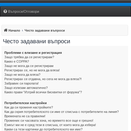
Fiat Uno Club Bulgaria
Въпроси/Отговори
Начало
Често задавани въпроси
Често задавани въпроси
Проблеми с влизане и регистрация
Защо трябва да се регистрирам?
Какво е COPPA?
Защо не мога да се регистрирам
Регистрирах се, но не мога да вляза!
Защо не мога да вляза?
Регистрирах се отдавна, но сега не мога да вляза?!
Забравих си паролата!
Защо излизам автоматично?
Какво прави “Изтрий всички бисквитки от форума”?
Потребителски настройки
Как да си променя настройките?
Как да скрия потребителското си име от списъка с потребителите на линия?
Времената не са правилни!
Промених си часовата зона, но времето все още е грешно!
Езикът ми не е сред тези в списъка, от които мога да избера!
Какви са тези картинки до потребителското ми име?