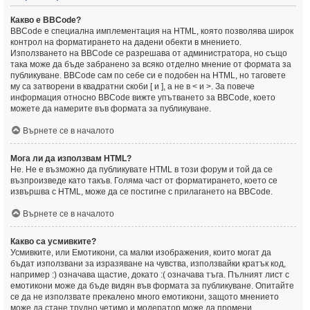
Какво е BBCode?
BBCode е специална имплементация на HTML, която позволява широк
контрол на форматирането на дадени обекти в мнението.
Използването на BBCode се разрешава от администратора, но също
така може да бъде забранено за всяко отделно мнение от формата за
публикуване. BBCode сам по себе си е подобен на HTML, но таговете
му са затворени в квадратни скоби [ и ], а не в < и >. За повече
информация относно BBCode вижте упътването за BBCode, което
можете да намерите във формата за публикуване.
Върнете се в началото
Мога ли да използвам HTML?
Не. Не е възможно да публикувате HTML в този форум и той да се
възпроизведе като такъв. Голяма част от форматирането, което се
извършва с HTML, може да се постигне с прилагането на BBCode.
Върнете се в началото
Какво са усмивките?
Усмивките, или Емотикони, са малки изображения, които могат да
бъдат използвани за изразяване на чувства, използвайки кратък код,
например :) означава щастие, докато :( означава тъга. Пълният лист с
емотикони може да бъде видян във формата за публикуване. Опитайте
се да не използвате прекалено много емотикони, защото мнението
може да стане трудно четимо и модератор може да промени