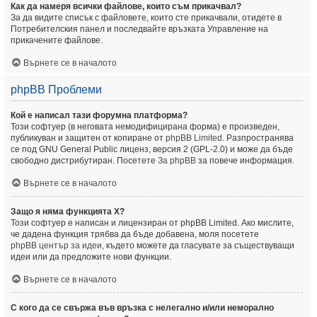
Как да намеря всички файлове, които съм прикачвал?
За да видите списък с файловете, които сте прикачвали, отидете в
Потребителския панел и последвайте връзката Управление на
прикачените файлове.
Върнете се в началото
phpBB Проблеми
Кой е написал тази форумна платформа?
Този софтуер (в неговата немодифицирана форма) е произведен,
публикуван и защитен от копиране от
phpBB Limited
. Разпространява
се под GNU General Public лиценз, версия 2 (GPL-2.0) и може да бъде
свободно дистрибутиран. Посетете
За phpBB
за повече информация.
Върнете се в началото
Защо я няма функцията X?
Този софтуер е написан и лицензиран от phpBB Limited. Ако мислите,
че дадена функция трябва да бъде добавена, моля посетете
phpBB център за идеи
, където можете да гласувате за съществуващи
идеи или да предложите нови функции.
Върнете се в началото
С кого да се свържа във връзка с нелегално и/или неморално