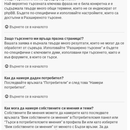
Най-вероятно търсената ключова фраза не е била конкретна и е
съдържала твърде много общи термини, които не се индексират от
phpBB. Бъдете по-специфични и използвайте настройките, които са
достъпни в Разширеното търсене.
Върнете се в началото
Защо търсенето ми връща празна страница!?
Вашата заявка е върнала твърде много резултати, които не могат да се
обработят от сървъра. Използвайте “Разширено търсене” и бъдете
по-специфични с ключовите думи, използвани при търсенето, както и
във форумите, в които се търси.
Върнете се в началото
Как да намеря даден потребител?
Последвайте връзката “Потребители” и след това “Намери
потребител”.
Върнете се в началото
Как мога да намеря собствените си мнения и теми?
Собствените Ви мнения можете да намерите като последвате
връзката “Виж собствените си мнения” в Потребителския панел или
“Търси в потребителските мнения” в профила Ви или като изберете
“Виж собствените си мнения” от менюто с Бързи връзки. За да