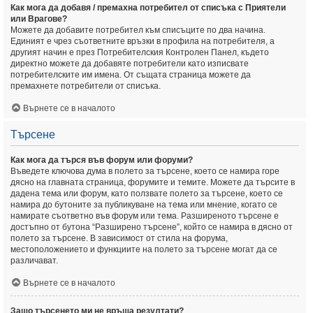
Как мога да добавя / премахна потребител от списъка с Приятели
или Врагове?
Можете да добавите потребител към списъците по два начина.
Единият е чрез съответните връзки в профила на потребителя, а
другият начин е през Потребителския Контролен Панел, където
директно можете да добавяте потребители като изписвате
потребителските им имена. От същата страница можете да
премахнете потребители от списъка.
Върнете се в началото
Търсене
Как мога да търся във форум или форуми?
Въведете ключова дума в полето за търсене, което се намира горе
дясно на главната страница, форумите и темите. Можете да търсите в
дадена тема или форум, като ползвате полето за търсене, което се
намира до бутоните за публикуване на тема или мнение, когато се
намирате съответно във форум или тема. Разширеното търсене е
достъпно от бутона “Разширено търсене”, който се намира в дясно от
полето за търсене. В зависимост от стила на форума,
местоположението и функциите на полето за търсене могат да се
различават.
Върнете се в началото
Защо търсенето ми не връща резултати?