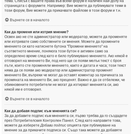
тема. Списък с вашите права във всеки форум е наличен най-долу на
страницата с форумите. Например: Вие можете да публикувате теми в
този форум, Вие можете да прикачвате файлове в този форум и т.н.
Върнете се в началото
Как да променя или изтрия мнение?
Освен ако не сте администратор или модератор, можете да променяте
или изтривате само собствените си мнения. Можете да промените
мнението си като натиснете бутона "Промени мнението" на
съответното мнение, понякога този бутон е активен само за
определено време след като е било публикувано мнението. Ако някой е
отговорил на мнението Ви, под него ще се появи мелък текст с броя
пъти, които сте променяли мнението, както и датата и часа; този текст
няма да се появи ако модератор или администратор променят
мнението Ви, въпреки че могат да оставят коментар за причината за
промяната на мнението Ви, ако преценят. Важно е да се отбележи, че
обикновените потребители не могат да изтирват мненията си, ако
някой им е отговорил.
Върнете се в началото
Как да добавя подпис към мненията си?
За да добавите подпис към мненията си, първо трябва да го създадете
през Потребителския Контролен Панел. След като направите това,
можете да изберете
Добави подпис
опцията при публикуване на
мнение за да прикачите подписа си. Също така можете да добавяте