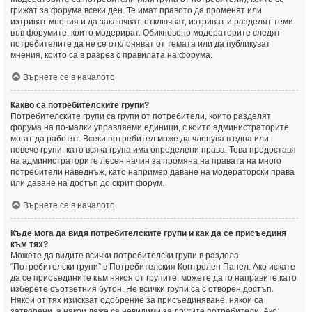
грижат за форума всеки ден. Те имат правото да променят или
изтриват мнения и да заключват, отключват, изтриват и разделят теми
във форумите, които модерират. Обикновено модераторите следят
потребителите да не се отклоняват от темата или да публикуват
мнения, които са в разрез с правилата на форума.
Върнете се в началото
Какво са потребителските групи?
Потребителските групи са групи от потребители, които разделят
форума на по-малки управляеми единици, с които администраторите
могат да работят. Всеки потребител може да членува в една или
повече групи, като всяка група има определени права. Това предоставя
на администраторите лесен начин за промяна на правата на много
потребители наведнъж, като например даване на модераторски права
или даване на достъп до скрит форум.
Върнете се в началото
Къде мога да видя потребителските групи и как да се присъединя
към тях?
Можете да видите всички потребителски групи в раздела
“Потребителски групи” в Потребителския Контролен Панел. Ако искате
да се присъедините към някоя от групите, можете да го направите като
изберете съответния бутон. Не всички групи са с отворен достъп.
Някои от тях изискват одобрение за присъединяване, някои са
затворени, а някои даже са невидими за другите потребители. Ако