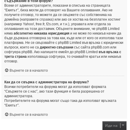
съдържание в този форум?
Всеки от администраторите, показани в списъка на страницата
“Екипът”, биха могли да отговорят на Вашите оплаквания. Ако не
получите отговор, то можете да се свържете със собственика на
домейна (направете
справка
) или ако се хоства на безплатен хостинг
(например Yahoo!, free.fr, f2s.com, и т.н.), управата или отдела за
оплаквания на този доставчик. Обърнете внимание, че phpBB Limited
няма
абсолютно никаква юрисдикция
и не може по никакъв начин да
бъде държана отговорна за това как, къде или от кого се използва тази
платформа. Не се свързвайте с phpBB Limited във връзка с юридически
въпроси, които не са
директно свързани
със сайта phpBB.com или
софтуера phpBB. Ако напишете емейл до phpBB Limited
във връзка с
трета страна
използваща софтуера, то очаквайте кратък или никакъв
отговор.
Върнете се в началото
Как да се свържа с администратора на форума?
Всички потребители на форума могат да използват формата
“Свържете се с нас”, ако тази функция е била разрешена от
администратора.
Потребителите на форума могат също така да използват връзката
“Екипът”.
Върнете се в началото
Иди на