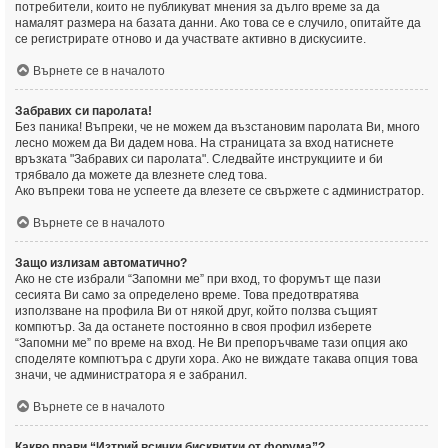
потребители, които не публикуват мнения за дълго време за да
намалят размера на базата данни. Ако това се е случило, опитайте да
се регистрирате отново и да участвате активно в дискусиите.
Върнете се в началото
Забравих си паролата!
Без паника! Въпреки, че не можем да възстановим паролата Ви, много
лесно можем да Ви дадем нова. На страницата за вход натиснете
връзката "Забравих си паролата". Следвайте инструкциите и би
трябвало да можете да влезнете след това.
Ако въпреки това не успеете да влезете се свържете с администратор.
Върнете се в началото
Защо излизам автоматично?
Ако не сте избрали “Запомни ме” при вход, то форумът ще пази
сесията Ви само за определено време. Това предотвратява
използване на профила Ви от някой друг, който ползва същият
компютър. За да останете постоянно в своя профил изберете
“Запомни ме” по време на вход. Не Ви препоръчваме тази опция ако
споделяте компютъра с други хора. Ако не виждате такава опция това
значи, че администратора я е забранил.
Върнете се в началото
Какво прави “Изтрий всички бисквитки от форума”?