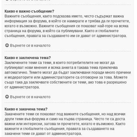
Какво е важно съобщение?
Важните съобщения, както подсказва името, често съдържат важна
информация за форума, в който се намирате и трябва да ги прочетете,
когато е възможно. Важните съобщения се показват най-горе на всяка
страница на форума, в който са публикувани. Както и глобалните
съобщения, правата за създаването им се дават от администратора.
Върнете се в началото
Какво е заключена тема?
Заключените теми са теми, в които потребителите не могат да
публикуват нови мнения и всяка анкета в такава тема приключва
автоматично. Темите могат да бъдат заключвани поради много причини
и модераторите или администраторите са отговорни за това. Можете
също така да заключвате собствените си теми, ако това е разрешено
от администратора.
Върнете се в началото
Какво е закачена тема?
Закачените теми се показват под важните съобщения, но над всички
други теми във форума и само на първа страница. Често те са доста
важни или интересни, затова ги прочетете, когато е възможно. Както
важните и глобалните съобщения, правата за създаването на
закачени теми се дават от администратора.