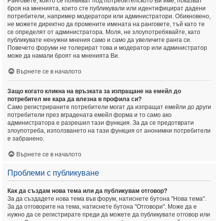
Ранговете, които се появяват под потребителското Ви име, показват
броя на мненията, които сте публикували или идентифицират дадени
потребители, например модератори или администратори. Обикновено,
не можете директно да промените имената на ранговете, тъй като те
се определят от администратора. Моля, не злоупотребявайте, като
публикувате ненужни мнения само и само да увеличите ранга си.
Повечето форуми не толерират това и модератор или администратор
може да намали броят на мненията Ви.
Върнете се в началото
Защо когато кликна на връзката за изпращане на емейл до
потребител ме кара да влезна в профила си?
Само регистрираните потребители могат да изпращат емейли до други
потребители през вградената емейл форма и то само ако
администратора е разрешил тази функция. За да се предотврати
злоупотреба, използването на тази функция от анонимни потребители
е забранено.
Върнете се в началото
Проблеми с публикуване
Как да създам нова тема или да публикувам отговор?
За да създадете нова тема във форум, натиснете бутона "Нова тема".
За да отговорите на тема, натиснете бутона "Отговори". Може да е
нужно да се регистрирате преди да можете да публикувате отговор или