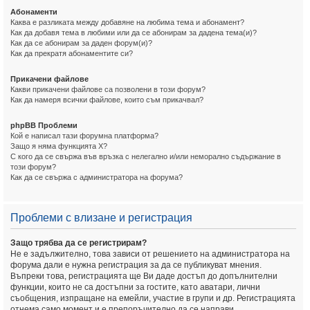
Абонаменти
Каква е разликата между добавяне на любима тема и абонамент?
Как да добавя тема в любими или да се абонирам за дадена тема(и)?
Как да се абонирам за даден форум(и)?
Как да прекратя абонаментите си?
Прикачени файлове
Какви прикачени файлове са позволени в този форум?
Как да намеря всички файлове, които съм прикачвал?
phpBB Проблеми
Кой е написал тази форумна платформа?
Защо я няма функцията X?
С кого да се свържа във връзка с нелегално и/или неморално съдържание в
този форум?
Как да се свържа с администратора на форума?
Проблеми с влизане и регистрация
Защо трябва да се регистрирам?
Не е задължително, това зависи от решението на администратора на
форума дали е нужна регистрация за да се публикуват мнения.
Въпреки това, регистрацията ще Ви даде достъп до допълнителни
функции, които не са достъпни за гостите, като аватари, лични
съобщения, изпращане на емейли, участие в групи и др. Регистрацията
отнема само момент и е препоръчително да се направи.