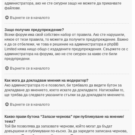
администратора, ако не сте сигурни защо не можете да прикачвате
файлове.
Върнете се в началото
Защо получих предупреждение?
Всеки форум има свой собствен набор от правила. Ако сте нарушили,
някое от тези правила, то можете да получите предупреждение. Важно
е да се отбележи, че това е решение на администратора и phpBB
Limited няма нищо общо с издадените предупреждения. Свържете се с
администратора на форума, ако не сте сигурен за какво сте били
предупредени.
Върнете се в началото
Как мога да докладвам мнения на модератор?
Ако администратора го е позволил, би трябвало да видите бутон за
докладване до мнението, което искате да докладвате. Натискайки го,
ще трябва да следвате указаните стъпки за да докладвате мнението.
Върнете се в началото
Какво прави бутона “Запази чернова” при публикуване на мнение/
тема?
Той Ви позволява да запазвате чернови, който могат да бъдат
довършени и публикувани по-късно. За да заредите записана чернова,