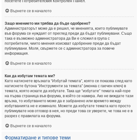
посетете Потребителския Контролен Панел.
Върнете се в началото
Защо мнението ми трябва да бъде одобрено?
Администраторът може да е решил, че мненията, които публикувате
във форума се нуждаят от преглед преди да бъдат публикувани. Също
така е възможно администратора да Ви е сложил в група с
потребители, чиито мнения изискват одобрение преди да бъдат
публикувани. Моля, свържете се с администратора за повече
информация.
Върнете се в началото
Как да избутам темата ми?
Като натиснете връзката “Избутай темата”, която се показва след като
натиснете бутона “Инструменти за темата” (иконка с гаечен ключ) в
темата, която искате да избутате. Така ще “избутате” темата най-горе
на първа страница във форума, в който се намира. Ако не виждате тази
връзка, то избутването може да е забранено или времето между
избутванията не е изминало. Можете да избутате темата като просто
публикувате нов отговор в нея, но преди това се уверете, че това не е в
разрез с правилата на форума.
Върнете се в началото
Форматиране и типове теми