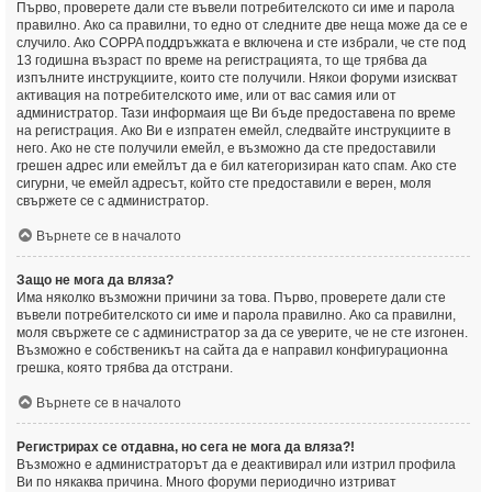
Първо, проверете дали сте въвели потребителското си име и парола
правилно. Ако са правилни, то едно от следните две неща може да се е
случило. Ако COPPA поддръжката е включена и сте избрали, че сте под
13 годишна възраст по време на регистрацията, то ще трябва да
изпълните инструкциите, които сте получили. Някои форуми изискват
активация на потребителското име, или от вас самия или от
администратор. Тази информаия ще Ви бъде предоставена по време
на регистрация. Ако Ви е изпратен емейл, следвайте инструкциите в
него. Ако не сте получили емейл, е възможно да сте предоставили
грешен адрес или емейлът да е бил категоризиран като спам. Ако сте
сигурни, че емейл адресът, който сте предоставили е верен, моля
свържете се с администратор.
Върнете се в началото
Защо не мога да вляза?
Има няколко възможни причини за това. Първо, проверете дали сте
въвели потребителското си име и парола правилно. Ако са правилни,
моля свържете се с администратор за да се уверите, че не сте изгонен.
Възможно е собственикът на сайта да е направил конфигурационна
грешка, която трябва да отстрани.
Върнете се в началото
Регистрирах се отдавна, но сега не мога да вляза?!
Възможно е администраторът да е деактивирал или изтрил профила
Ви по някаква причина. Много форуми периодично изтриват