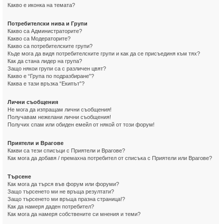
Какво е иконка на темата?
Потребителски нива и Групи
Какво са Администраторите?
Какво са Модераторите?
Какво са потребителските групи?
Къде мога да видя потребителските групи и как да се присъединя към тях?
Как да стана лидер на група?
Защо някои групи са с различен цвят?
Какво е “Група по подразбиране”?
Каква е тази връзка “Екипът”?
Лични съобщения
Не мога да изпращам лични съобщения!
Получавам нежелани лични съобщения!
Получих спам или обиден емейл от някой от този форум!
Приятели и Врагове
Какви са тези списъци с Приятели и Врагове?
Как мога да добавя / премахна потребител от списъка с Приятели или Врагове?
Търсене
Как мога да търся във форум или форуми?
Защо търсенето ми не връща резултати?
Защо търсенето ми връща празна страница!?
Как да намеря даден потребител?
Как мога да намеря собствените си мнения и теми?