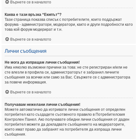
Върнете се в началото
Каква е тази връзка “Екипът”?
Тази страница показва списък с потребителите, които поддържат
форума - администратори, модератори, както и други подробности като
това кой форум модерират и т.н.
Върнете се в началото
Лични съобщения
Не мога да изпращам лични съобщения!
Има няколко възможни причини за това: не сте регистриран и/или не
сте влезли в профила си, администраторът е забранил личните
съобщения за всички или само за Вас. Свържете се с администратора
за повече информация.
Върнете се в началото
Получавам нежелани лични съобщения!
Можете автоматично да изтривате лични съобщения от определен
потребител като създадете съотвеното правило в Потребителския
Контролен Панел. Ако получавате обидни лични съобщения от даден
потребител можете да докладвате съобщението на модераторите,
които имат право да забранят на потребителя да изпраща лични
съобщения.