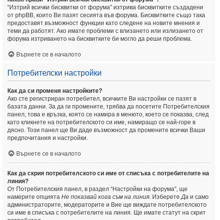
“Изтрий всички бисквитки от форума” изтрива бисквитките създадени
от phpBB, които Ви пазят сесията във форума. Бисквитките също така
предоставят възможност функции като следене на новите мнения и
теми да работят. Ако имате проблеми с влизането или излизането от
форума изтриването на бисквитките би могло да реши проблема.
Върнете се в началото
Потребителски настройки
Как да си променя настройките?
Ако сте регистриран потребител, всичките Ви настройки се пазят в
базата данни. За да ги промените, трябва да посетите Потребителския
панел, това е връзка, която се намира в менюто, което се показва, след
като кликнете на потребителското си име, намиращо се най-горе в
дясно. Този панел ще Ви даде възможност да промените всички Ваши
предпочитания и настройки.
Върнете се в началото
Как да скрия потребителското си име от списъка с потребителите на
линия?
От Потребителския панел, в раздел “Настройки на форума”, ще
намерите опцията
Не показвай кога съм на линия
. Изберете
Да
и само
администраторите, модераторите и Вие ще виждате потребителското
си име в списъка с потребителите на линия. Ще имате статут на скрит