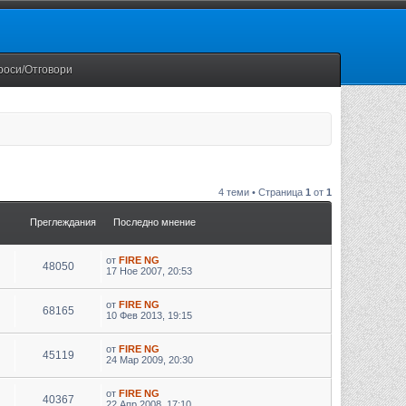
роси/Отговори
4 теми • Страница
1
от
1
Преглеждания
Последно мнение
от
FIRE NG
48050
17 Ное 2007, 20:53
от
FIRE NG
68165
10 Фев 2013, 19:15
от
FIRE NG
45119
24 Мар 2009, 20:30
от
FIRE NG
40367
22 Апр 2008, 17:10