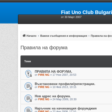
Fiat Uno Club Bulgar
от 30 Март 2007
Начало
Важни съобщения и информация
Правила на фо
Правила на форума
Теми
ПРАВИЛА НА ФОРУМА.
от
FIRE NG
»
17 Ное 2007, 20:53
Възстановени профили/регистрации.
от
FIRE NG
»
10 Фев 2013, 19:15
Нов адрес на форума.
от
FIRE NG
»
24 Мар 2009, 20:30
Наръчник на начинаещия форумджия
от
FIRE NG
»
22 Апр 2008, 17:10