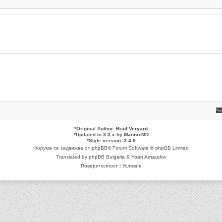
*
Original Author:
Brad Veryard
*
Updated to 3.3.x by
MannixMD
*
Style version: 3.4.9
Форума се задвижва от
phpBB
® Forum Software © phpBB Limited
Translated by
phpBB Bulgaria
&
Yoan Arnaudov
Поверителност
|
Условия