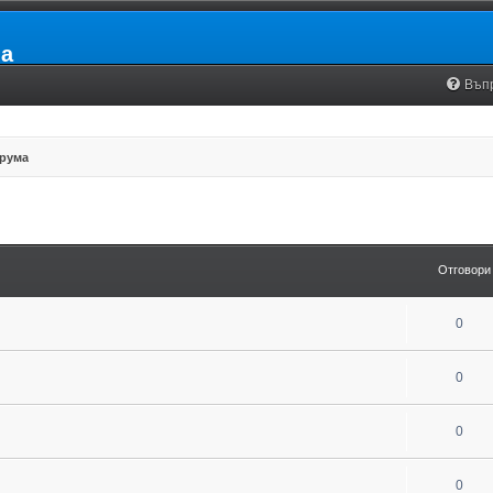
ia
Въп
рума
Отговори
0
0
0
0