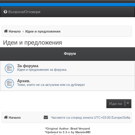
Fiat Uno Club Bulgaria
Въпроси/Отговори
Начало
Идеи и предложения
Идеи и предложения
Форум
За форума
Идеи и предложения за форума.
Архив.
Теми, които не са актуални или се дублират
Иди на
Начало
Часовете са според зоната UTC+03:00 Europe/Sofia
*
Original Author:
Brad Veryard
*
Updated to 3.3.x by
MannixMD