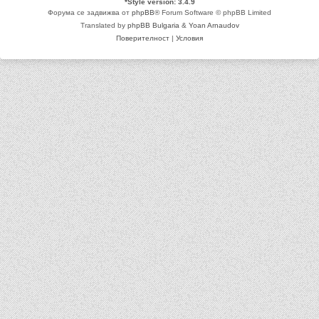
*
Style version: 3.4.9
Форума се задвижва от
phpBB
® Forum Software © phpBB Limited
Translated by
phpBB Bulgaria
&
Yoan Arnaudov
Поверителност
|
Условия