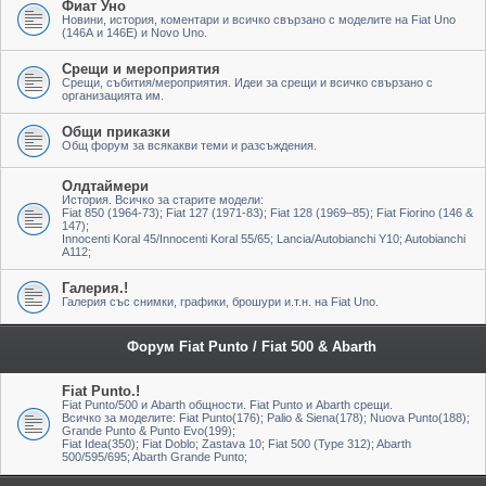
Фиат Уно
Новини, история, коментари и всичко свързано с моделите на Fiat Uno
(146А и 146Е) и Novo Uno.
Срещи и мероприятия
Срещи, събития/мероприятия. Идеи за срещи и всичко свързано с
организацията им.
Общи приказки
Общ форум за всякакви теми и разсъждения.
Олдтаймери
История. Всичко за старите модели:
Fiat 850 (1964-73); Fiat 127 (1971-83); Fiat 128 (1969–85); Fiat Fiorino (146 &
147);
Innocenti Koral 45/Innocenti Koral 55/65; Lancia/Autobianchi Y10; Autobianchi
A112;
Галерия.!
Галерия със снимки, графики, брошури и.т.н. на Fiat Uno.
Форум Fiat Punto / Fiat 500 & Abarth
Fiat Punto.!
Fiat Punto/500 и Abarth общности. Fiat Punto и Abarth срещи.
Всичко за моделите: Fiat Punto(176); Palio & Siena(178); Nuova Punto(188);
Grande Punto & Punto Evo(199);
Fiat Idea(350); Fiat Doblo; Zastava 10; Fiat 500 (Type 312); Abarth
500/595/695; Abarth Grande Punto;