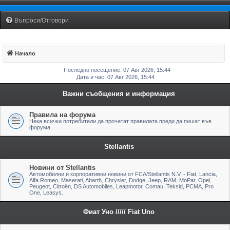
Fiat Uno Club Bulgaria
Въпроси/Отговори
Начало
Последно посещение: 07 Авг 2026, 15:44
Дата и час: 07 Авг 2026, 15:44
Важни съобщения и информация
Правила на форума
Нека всички потребители да прочетат правилата преди да пишат във
форума.
Stellantis
Новини от Stellantis
Автомобилни и корпоративни новини от FCA/Stellantis N.V. - Fiat, Lancia,
Alfa Romeo, Maserati, Abarth, Chrysler, Dodge, Jeep, RAM, MoPar, Opel,
Peugeot, Citroën, DS Automobiles, Leapmotor, Comau, Teksid, PCMA, Pro
One, Leasys.
Фиат Уно ///// Fiat Uno