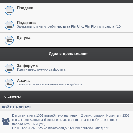
Продава
Подарява
Залежали или непотребни части за Fiat Uno, Fiat Fiorino и Lancia Y10.
Купува
Идеи и предложения
За форума
Идеи и предложения за форума.
Архив.
Теми, които не са актуални или се дублират
Статистика
КОЙ Е НА ЛИНИЯ
В момента има
1303
потребителя на линия :: 2 регистрирани, 0 скрити и 1301
госта (тези данни са базирани на активността на потребителите през
последните 5 минути)
На 07 Авг 2026, 05:56 е имало общо
3321
посетители наведнъж.