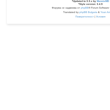
*
Updated to 3.3.x by
MannixMD
*
Style version: 3.4.9
Форума се задвижва от
phpBB
® Forum Software
Translated by
phpBB Bulgaria
&
Yoan Ar
Поверителност
|
Условия