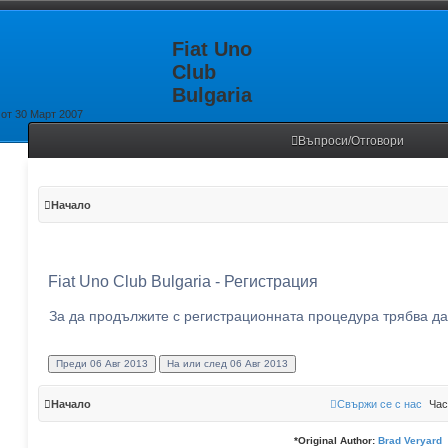
Fiat Uno
Club
Bulgaria
от 30 Март 2007
Въпроси/Отговори
Начало
Fiat Uno Club Bulgaria - Регистрация
За да продължите с регистрационната процедура трябва да 
Начало
Свържи се с нас
Час
*
Original Author:
Brad Veryard