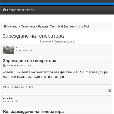
Fiat Uno Club Bulgaria
Въпроси/Отговори
Начало
Технически Раздел / Technical Section
Uno Мк1
Зареждане на генератора
3 мнения • Страница
1
от
1
chapat
Кара Uno 60
Зареждане на генератора
М
07 Ное 2009, 20:42
н
е
колеги 13.7 волта на генератора без фарове и 13.5 с фарове добре
н
ли е или малко ми вади ток генератора.
и
е
1986 Fiat Uno 75 i.e. Kat.
р
karal fiat
н
Кара Uno 55
е
т
е
Re: зареждане на генератора
с