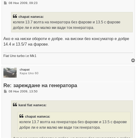
е
М
08 Ное 2009, 09:23
в
н
н
е
а
н
ч
chapat написа:
и
а
е
колеги 13.7 волта на генератора без фарове и 13.5 с фарове
л
о
добре ли е или малко ми вади ток генератора.
т
о
Ако е на ниски обороти е добре. на високи без консуматор е добре
14.4 и 13.5/7 на фарове.
Fiat Uno turbo i.e Mk1
р
chapat
н
Кара Uno 60
е
т
е
Re: зареждане на генератора
с
е
М
08 Ное 2009, 13:50
в
н
н
е
а
н
ч
karal fiat написа:
и
а
е
л
о
chapat написа:
т
колеги 13.7 волта на генератора без фарове и 13.5 с фарове
о
добре ли е или малко ми вади ток генератора.