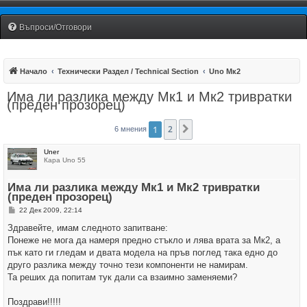
Fiat Uno Club Bulgaria
Въпроси/Отговори
Начало
Технически Раздел / Technical Section
Uno Мк2
Има ли разлика между Мк1 и Мк2 тривратки
(преден прозорец)
1
2
Следваща
6 мнения
Uner
Кара Uno 55
Има ли разлика между Мк1 и Мк2 тривратки
(преден прозорец)
М
22 Дек 2009, 22:14
н
е
Здравейте, имам следното запитване:
н
Понеже не мога да намеря предно стъкло и лява врата за Мк2, а
и
е
пък като ги гледам и двата модела на пръв поглед така едно до
друго разлика между точно тези компоненти не намирам.
Та реших да попитам тук дали са взаимно заменяеми?
Поздрави!!!!!