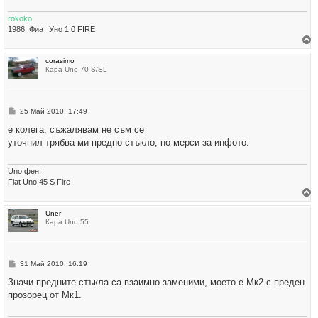
о
т
rokoko
о
1986. Фиат Уно 1.0 FIRE
р
corasimo
н
Кара Uno 70 S/SL
е
т
е
с
е
М
25 Май 2010, 17:49
в
н
н
е
е колега, съжалявам не съм се
а
н
ч
уточнил трябва ми предно стъкло, но мерси за инфото.
и
а
е
л
о
Uno фен:
т
Fiat Uno 45 S Fire
о
р
Uner
н
Кара Uno 55
е
т
е
с
е
М
31 Май 2010, 16:19
в
н
н
е
Значи предните стъкла са взаимно заменими, моето е Мк2 с преден
а
н
ч
прозорец от Мк1.
и
а
е
л