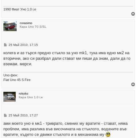
1990 Фиат Уно 1.0 i.e
р
corasimo
н
Кара Uno 70 S/SL
е
т
е
с
е
М
25 Май 2010, 17:15
в
н
н
е
колега и аз търся предно стъкло за уно mk1, тука има едно мк2 на
а
н
ч
вторични, ако си разбрал дали стават ми пиши да знам, дали да го
и
а
е
вземам. мерси.
л
о
т
Uno фен:
о
Fiat Uno 45 S Fire
р
rokoko
н
Кара Uno 1.0 i.e
е
т
е
с
е
М
25 Май 2010, 17:27
в
н
н
е
ами моето уно е мк1 - триврато, смених му вратите - стават, няма
а
н
ч
проблем, има разлика във височината на стъклото, водачите във
и
а
е
вратите, където се движи стъклото и в механизма му
л