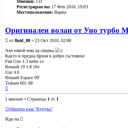
Мнения:
131
Регистриран на:
17 Фев 2010, 19:03
Местоположение:
Варна
Оригинален волан от Уно турбо 
Мнение
от
fluid_88
»
23 Окт 2010, 02:08
Ако някой има да свирка
Както и предна броня в добро състояние
Fiat Uno 1.3 turbo i.e
Renault 19 1.8 16v
Uaz 4.0
Renault Espace 99'
Trabant 601 68'
Върнете
се
1 мнение • Страница
в
1
от
1
началото
Обратно към “Купува”
Иди на