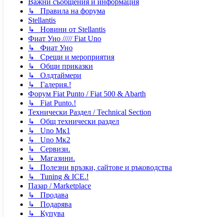
Важни съобщения и информация
↳ Правила на форума
Stellantis
↳ Новини от Stellantis
Фиат Уно ///// Fiat Uno
↳ Фиат Уно
↳ Срещи и мероприятия
↳ Общи приказки
↳ Олдтаймери
↳ Галерия.!
Форум Fiat Punto / Fiat 500 & Abarth
↳ Fiat Punto.!
Технически Раздел / Technical Section
↳ Общ технически раздел
↳ Uno Мк1
↳ Uno Мк2
↳ Сервизи.
↳ Магазини.
↳ Полезни връзки, сайтове и ръководства
↳ Tuning & ICE.!
Пазар / Marketplace
↳ Продава
↳ Подарява
↳ Купува