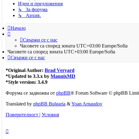
Идеи и предложения
↳ За форума
↳ Архив.
Начало
Свържи се с нас
Часовете са според зоната UTC+03:00 Europe/Sofia
Часовете са според зоната UTC+03:00 Europe/Sofia
Свържи се с нас
*
Original Author:
Brad Veryard
*
Updated to 3.3.x by
MannixMD
*
Style version: 3.4.9
Форума се задвижва от
phpBB
® Forum Software © phpBB Limi
Translated by
phpBB Bulgaria
&
Yoan Arnaudov
Поверителност
|
Условия