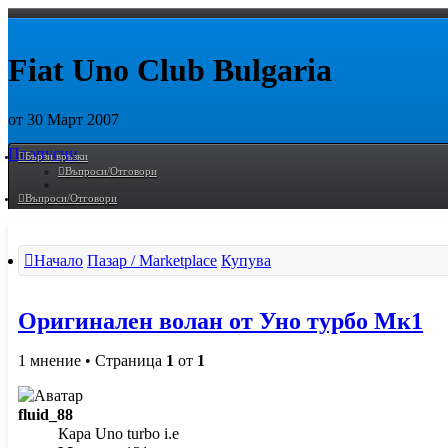
Fiat Uno Club Bulgaria
от 30 Март 2007
Пропусни
Бързи връзки
Въпроси/Отговори
Въпроси/Отговори
Начало
Пазар / Marketplace
Купува
Оригинален волан от Уно турбо Mк1
1 мнение • Страница
1
от
1
fluid_88
Кара Uno turbo i.e