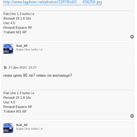
http://www.bgphoto.net/photos/22878/o63 ... 656250.jpg
Fiat Uno 1.3 turbo i.e
Renault 19 1.8 16v
Uaz 4.0
Renault Espace 99'
Trabant 601 68'
р
fluid_88
н
Кара Uno turbo i.e
е
т
е
с
е
М
27 Дек 2010, 15:27
в
н
н
е
нова цена 90 лв? няма ли желаещи?
а
н
ч
и
а
е
л
о
Fiat Uno 1.3 turbo i.e
т
Renault 19 1.8 16v
о
Uaz 4.0
Renault Espace 99'
Trabant 601 68'
р
fluid_88
н
Кара Uno turbo i.e
е
т