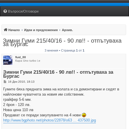
Fiat Uno Club Bulgaria
Въпроси/Отговори
Начало
Идеи и предложения
Архив.
Зимни Гуми 215/40/16 - 90 лв!! - отпътуваха
за Бургас
3 мнения • Страница
1
от
1
fluid_88
Кара Uno turbo i.e
Зимни Гуми 215/40/16 - 90 лв!! - отпътуваха за
Бургас
М
16 Дек 2010, 18:13
н
е
Гумите бяха предната зима на колата и са демонтирани и седят в
н
найлонови чувалчета за новия им собственик.
и
е
грайфер 5-6 мм.
2 броя - 120 лв.
Нова цена 110 лв
Продават се поради закупуването на 4 нови
http://www.bgphoto.net/photos/22878/o63 ... 437500.jpg