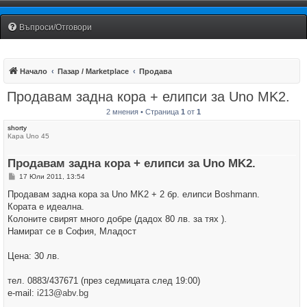
Fiat Uno Club Bulgaria
Въпроси/Отговори
Начало
Пазар / Marketplace
Продава
Продавам задна кора + елипси за Uno MK2.
2 мнения • Страница
1
от
1
shorty
Кара Uno 45
Продавам задна кора + елипси за Uno MK2.
М
17 Юли 2011, 13:54
н
е
Продавам задна кора за Uno MK2 + 2 бр. елипси Boshmann.
н
Кората е идеална.
и
е
Колоните свирят много добре (дадох 80 лв. за тях ).
Намират се в София, Младост
Цена: 30 лв.
тел. 0883/437671 (през седмицата след 19:00)
e-mail:
i213@abv.bg