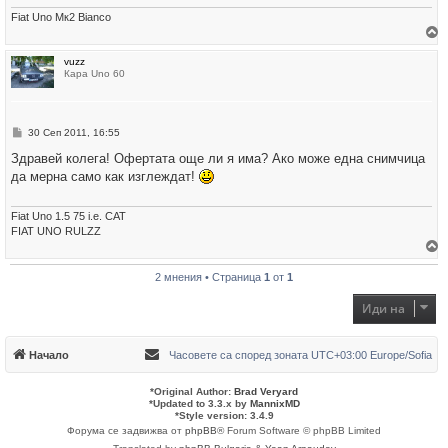
Fiat Uno Мк2 Bianco
р
vuzz
н
Кара Uno 60
е
т
е
с
е
М
30 Сеп 2011, 16:55
в
н
н
е
Здравей колега! Офертата още ли я има? Ако може една снимчица
а
н
ч
да мерна само как изглеждат!
и
а
е
л
о
Fiat Uno 1.5 75 i.e. CAT
т
FIAT UNO RULZZ
о
р
2 мнения • Страница
1
от
1
н
е
т
Иди на
е
с
е
в
Начало
Часовете са според зоната UTC+03:00 Europe/Sofia
н
а
ч
*
Original Author:
Brad Veryard
а
*
Updated to 3.3.x by
MannixMD
л
*
Style version: 3.4.9
о
Форума се задвижва от
phpBB
® Forum Software © phpBB Limited
т