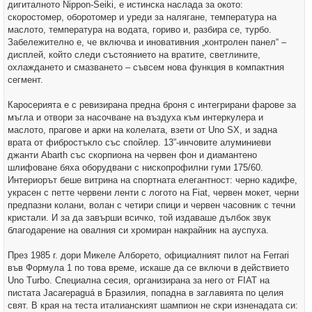
дигиталното Nippon-Seiki, е истинска наслада за окото:
скоростомер, оборотомер и уреди за налягане, температура на
маслото, температура на водата, гориво и, разбира се, турбо.
Забележително е, че включва и иновативния „контролен панел“ –
дисплей, който следи състоянието на вратите, светлините,
охлаждането и смазването – съвсем нова функция в компактния
сегмент.
Каросерията е с ревизирана предна броня с интегрирани фарове за
мъгла и отвори за насочване на въздуха към интеркулера и
маслото, прагове и арки на колелата, взети от Uno SX, и задна
врата от фибростъкло със спойлер. 13”-инчовите алуминиеви
джанти Abarth със скорпиона на червен фон и диамантено
шлифоване бяха оборудвани с нископрофилни гуми 175/60.
Интериорът беше витрина на спортната елегантност: черно кадифе,
украсен с петте червени ленти с логото на Fiat, червен мокет, черни
предпазни колани, волан с четири спици и червен часовник с течни
кристали. И за да завърши всичко, той издаваше дълбок звук
благодарение на овалния си хромиран накрайник на ауспуха.
През 1985 г. дори Микеле Алборето, официалният пилот на Ferrari
във Формула 1 по това време, искаше да се включи в действието
Uno Turbo. Специална сесия, организирана за него от FIAT на
пистата Jacarepaguá в Бразилия, попадна в заглавията по целия
свят. В края на теста италианският шампион не скри изненадата си: