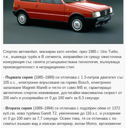
Спортен автомобил, маскиран като хечбек: през 1985 г. Uno Turbo,
т.е., въвежда турбо в B сегмента, изправяйки се срещу ожесточена
конкуренция със своята усъвършенствана технология, вълнуваща
производителност и нетрадиционен стил.
-
Първата серия
(1985–1989) се отличава с 1.3-литров двигател със
105 к.с., електронно впръскване на гориво Bosch, електронно
запалване Magneti Marelli и тегло от само 845 кг, гарантиращо
автентично спортно изживяване, достигайки максимална скорост от
200 км/ч и ускорявайки от 0 до 100 км/ч за 8,3 секунди.
-
Втората серия
(1989–1994) се отличава с подобрен обем от 1372
куб.см, нова турбина Garett T2, увеличение до 116 к.с. и ускорение
от 0 до 100 км/ч за 7,7 секунди. Освен това, тя се отличава с по-
семпъл външен вид и изискан интериор, волан Momo, ергономични