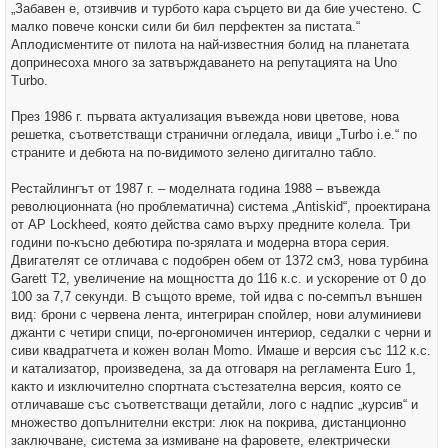
„Забавен е, отзивчив и турбото кара сърцето ви да бие учестено. С
малко повече конски сили би бил перфектен за пистата.“
Аплодисментите от пилота на най-известния болид на планетата
допринесоха много за затвърждаването на репутацията на Uno
Turbo.
През 1986 г. първата актуализация въвежда нови цветове, нова
решетка, съответстващи странични огледала, ивици „Turbo i.e.“ по
страните и дебюта на по-видимото зелено дигитално табло.
Рестайлингът от 1987 г. – моделната година 1988 – въвежда
революционната (но проблематична) система „Antiskid“, проектирана
от AP Lockheed, която действа само върху предните колела. Три
години по-късно дебютира по-зрялата и модерна втора серия.
Двигателят се отличава с подобрен обем от 1372 см3, нова турбина
Garett T2, увеличение на мощността до 116 к.с. и ускорение от 0 до
100 за 7,7 секунди. В същото време, той идва с по-семпъл външен
вид: брони с червена лента, интегриран спойлер, нови алуминиеви
джанти с четири спици, по-ергономичен интериор, седалки с черни и
сиви квадратчета и кожен волан Momo. Имаше и версия със 112 к.с.
и катализатор, произведена, за да отговаря на регламента Euro 1,
както и изключително спортната състезателна версия, която се
отличаваше със съответстващи детайли, лого с надпис „курсив“ и
множество допълнителни екстри: люк на покрива, дистанционно
заключване, система за измиване на фаровете, електрически