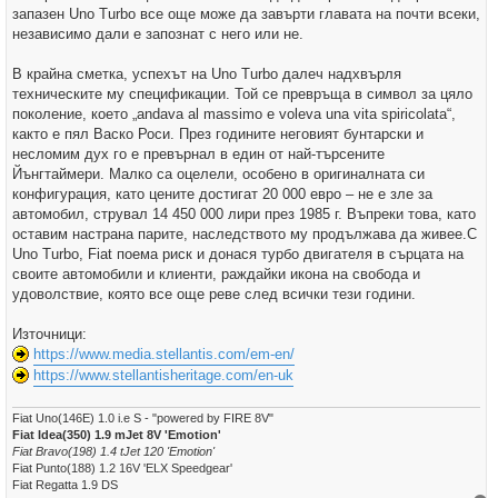
запазен Uno Turbo все още може да завърти главата на почти всеки,
независимо дали е запознат с него или не.
В крайна сметка, успехът на Uno Turbo далеч надхвърля
техническите му спецификации. Той се превръща в символ за цяло
поколение, което „andava al massimo e voleva una vita spiricolata“,
както е пял Васко Роси. През годините неговият бунтарски и
несломим дух го е превърнал в един от най-търсените
Йънгтаймери. Малко са оцелели, особено в оригиналната си
конфигурация, като цените достигат 20 000 евро – не е зле за
автомобил, струвал 14 450 000 лири през 1985 г. Въпреки това, като
оставим настрана парите, наследството му продължава да живее.С
Uno Turbo, Fiat поема риск и донася турбо двигателя в сърцата на
своите автомобили и клиенти, раждайки икона на свобода и
удоволствие, която все още реве след всички тези години.
Източници:
https://www.media.stellantis.com/em-en/
https://www.stellantisheritage.com/en-uk
Fiat Uno(146E) 1.0 i.e S - "powered by FIRE 8V"
Fiat Idea(350) 1.9 mJet 8V 'Emotion'
Fiat Bravo(198) 1.4 tJet 120 'Emotion'
Fiat Punto(188) 1.2 16V 'ELX Speedgear'
Fiat Regatta 1.9 DS