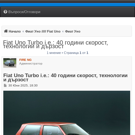
Fiat Uno Club Bulgaria
Въпроси/Отговори
Начало
Фиат Уно ///// Fiat Uno
Фиат Уно
Fiat Uno Turbo i.е.: 40 години скорост,
технологии и дързост
1 мнение • Страница
1
от
1
FIRE NG
Администратор
Fiat Uno Turbo i.е.: 40 години скорост, технологии
и дързост
М
30 Юни 2025, 18:30
н
е
н
и
е