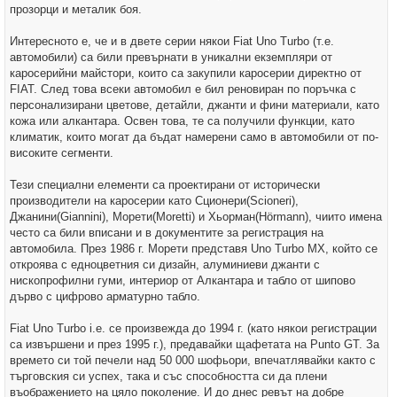
прозорци и металик боя.
Интересното е, че и в двете серии някои Fiat Uno Turbo (т.е.
автомобили) са били превърнати в уникални екземпляри от
каросерийни майстори, които са закупили каросерии директно от
FIAT. След това всеки автомобил е бил реновиран по поръчка с
персонализирани цветове, детайли, джанти и фини материали, като
кожа или алкантара. Освен това, те са получили функции, като
климатик, които могат да бъдат намерени само в автомобили от по-
високите сегменти.
Тези специални елементи са проектирани от исторически
производители на каросерии като Сционери(Scioneri),
Джанини(Giannini), Морети(Moretti) и Хьорман(Hörmann), чиито имена
често са били вписани и в документите за регистрация на
автомобила. През 1986 г. Морети представя Uno Turbo MX, който се
откроява с едноцветния си дизайн, алуминиеви джанти с
нископрофилни гуми, интериор от Алкантара и табло от шипово
дърво с цифрово арматурно табло.
Fiat Uno Turbo i.e. се произвежда до 1994 г. (като някои регистрации
са извършени и през 1995 г.), предавайки щафетата на Punto GT. За
времето си той печели над 50 000 шофьори, впечатлявайки както с
търговския си успех, така и със способността си да плени
въображението на цяло поколение. И до днес ревът на добре