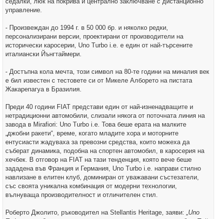
седалки, люк на покрива и централно заключване с дистанционно
управление.
- Произвеждан до 1994 г. в 50 000 бр. и няколко редки,
персонализирани версии, проектирани от производители на
исторически каросерии, Uno Turbo i.e. е един от най-търсените
италиански Йънгтаймери.
- Достъпна кола мечта, този символ на 80-те години на миналия век
е бил известен с тестовете си от Микеле Алборето на пистата
Жакарепагуа в Бразилия.
Преди 40 години FIAT представи един от най-изненадващите и
нетрадиционни автомобили, слизали някога от поточната линия на
завода в Mirafiori: Uno Turbo i.e. Това беше ерата на малките
„джобни ракети“, време, когато младите хора и моторните
ентусиасти жадуваха за превозни средства, които можеха да
съберат динамика, подобна на спортен автомобил, в каросерия на
хечбек. В отговор на FIAT на тази тенденция, която вече беше
зададена във Франция и Германия, Uno Turbo i.e. направи стилно
навлизане в елитен клуб, доминиран от уважавани състезатели,
със своята уникална комбинация от модерни технологии,
вълнуваща производителност и отличителен стил.
Роберто Джолито, ръководител на Stellantis Heritage, заяви:
„Uno