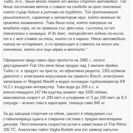
Turbo, т.е., беше много повече от малък спортен автомобил. Той
беше постижима мечта и символ на свобода за цяло поколение,
чието сърце биеше в ритъма на турбото. Той притежаваше
решителност, характер и неповторим звук, който можеше да
привлече вниманието. Това беше кола, която говореше на
младите хора, но го правеше със зрял език, състоящ се от
технологии и иновации. И до днес, четиридесет години по-късно,
тя е с мил спомен за тези, които са я карали. Някои автомобили
никога не остаряват, а се превръщат в символи на епоха или
поколение, което все още вярва в мечтите.“
Официално представен през пролетта на 1985 г., когато
двугодишният Fiat Uno вече беше продал над 1 милион бройки,
Turbo i.e. е продукт на проста, но ефективна рецепта: 1301-кубиков
двигател с електронно впръскване на горивото Bosch, електронно
запалване от Magneti Marelli и водно охлаждан турбокомпресор IHI
VL2 с въздушен интеркулер. Това води до 105 к.с. и
впечатляващите 147 Нм въртящ момент при 3200 об/мин,
максимална скорост от 200 км/ч и ускорение от 0 до 100 км/ч за 8,3
секунди – всичко това в каросерия, тежаща само 845 кг.
За да завърши спортния си облик, шасито е оборудвано със
стабилизираща щанга и спирачна система с предни вентилирани
дискове. Петстепенната скоростна кутия е заимствана от Fiat Ritmo
105 TC. Аналогово табло Veglia-Borletti или (по заявка) напълно