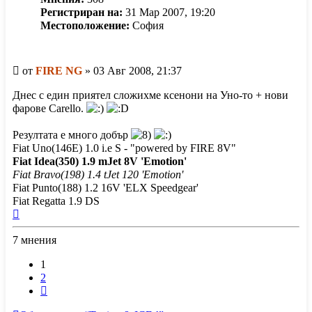
Регистриран на:
31 Мар 2007, 19:20
Местоположение:
София
Мнение
от
FIRE NG
»
03 Авг 2008, 21:37
Днес с един приятел сложихме ксенони на Уно-то + нови
фарове Carello.
Резултата е много добър
Fiat Uno(146E) 1.0 i.e S - "powered by FIRE 8V"
Fiat Idea(350) 1.9 mJet 8V 'Emotion'
Fiat Bravo(198) 1.4 tJet 120 'Emotion'
Fiat Punto(188) 1.2 16V 'ELX Speedgear'
Fiat Regatta 1.9 DS
Върнете
се
7 мнения
в
началото
1
2
Следваща