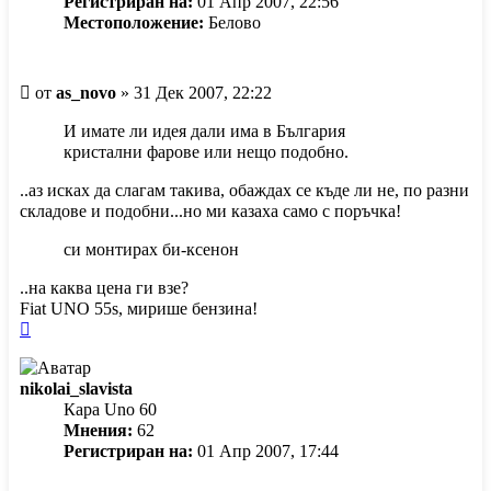
Регистриран на:
01 Апр 2007, 22:56
Местоположение:
Белово
Мнение
от
as_novo
»
31 Дек 2007, 22:22
И имате ли идея дали има в България
кристални фарове или нещо подобно.
..аз исках да слагам такива, обаждах се къде ли не, по разни
складове и подобни...но ми казаха само с поръчка!
си монтирах би-ксенон
..на каква цена ги взе?
Fiat UNO 55s, мирише бензина!
Върнете
се
в
nikolai_slavista
началото
Кара Uno 60
Мнения:
62
Регистриран на:
01 Апр 2007, 17:44