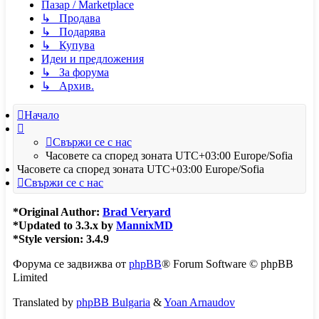
Пазар / Marketplace
↳ Продава
↳ Подарява
↳ Купува
Идеи и предложения
↳ За форума
↳ Архив.
Начало
Свържи се с нас
Часовете са според зоната UTC+03:00 Europe/Sofia
Часовете са според зоната UTC+03:00 Europe/Sofia
Свържи се с нас
*
Original Author:
Brad Veryard
*
Updated to 3.3.x by
MannixMD
*
Style version: 3.4.9
Форума се задвижва от
phpBB
® Forum Software © phpBB
Limited
Translated by
phpBB Bulgaria
&
Yoan Arnaudov