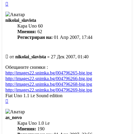
Върнете
се
в
nikolai_slavista
началото
Кара Uno 60
Мнения:
62
Регистриран на:
01 Апр 2007, 17:44
Мнение
от
nikolai_slavista
»
27 Дек 2007, 01:40
Обещаните снимки :
http://images22.snimka.bg/004796265-big.jpg
http://images22.snimka.bg/004796266-big.jpg
http://images22.snimka.bg/004796268-big.jpg
http://images22.snimka.bg/004796269-big.jpg
Fiat Uno 1.1 i.e Sound edition
Върнете
се
в
as_novo
началото
Кара Uno 1.0 i.e
Мнения:
190