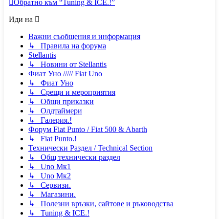
Обратно към “Tuning & ICE.!”
Иди на
Важни съобщения и информация
↳ Правила на форума
Stellantis
↳ Новини от Stellantis
Фиат Уно ///// Fiat Uno
↳ Фиат Уно
↳ Срещи и мероприятия
↳ Общи приказки
↳ Олдтаймери
↳ Галерия.!
Форум Fiat Punto / Fiat 500 & Abarth
↳ Fiat Punto.!
Технически Раздел / Technical Section
↳ Общ технически раздел
↳ Uno Мк1
↳ Uno Мк2
↳ Сервизи.
↳ Магазини.
↳ Полезни връзки, сайтове и ръководства
↳ Tuning & ICE.!