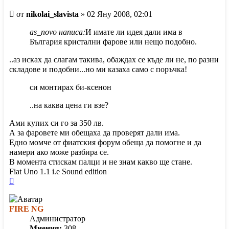
Мнение
от
nikolai_slavista
»
02 Яну 2008, 02:01
as_novo написа:
И имате ли идея дали има в
България кристални фарове или нещо подобно.
..аз исках да слагам такива, обаждах се къде ли не, по разни
складове и подобни...но ми казаха само с поръчка!
си монтирах би-ксенон
..на каква цена ги взе?
Ами купих си го за 350 лв.
А за фаровете ми обещаха да проверят дали има.
Едно момче от фиатския форум обеща да помогне и да
намери ако може разбира се.
В момента стискам палци и не знам какво ще стане.
Fiat Uno 1.1 i.e Sound edition
Върнете
се
в
FIRE NG
началото
Администратор
Мнения:
308