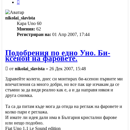
Следваща
nikolai_slavista
Кара Uno 60
Мнения:
62
Регистриран на:
01 Апр 2007, 17:44
Подобрения по едно Уно. Би-
ксенон на фаровете.
Мнение
от
nikolai_slavista
»
26 Дек 2007, 15:48
Здравейте колеги, днес си монтирах би-ксенон първите ми
впечатления са много добри, но все пак ще изчакам да се
стъмни за да видя реално как е, а и да направя някоя и
друга снимка.
Та са да питам къде мога да отида на реглаж на фаровете и
колко пари е реглажа.
И имате ли идея дали има в България кристални фарове
или нещо подобно.
Fiat Uno 1.1 i.e Sound edition