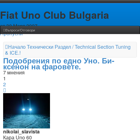
Fiat Uno Club Bulgaria
от 30 Март 2007
Въпроси/Отговори
Пропусни
Начало
Технически Раздел / Technical Section
Tuning
& ICE.!
Подобрения по едно Уно. Би-
ксенон на фаровете.
7 мнения
1
2
Следваща
nikolai_slavista
Кара Uno 60