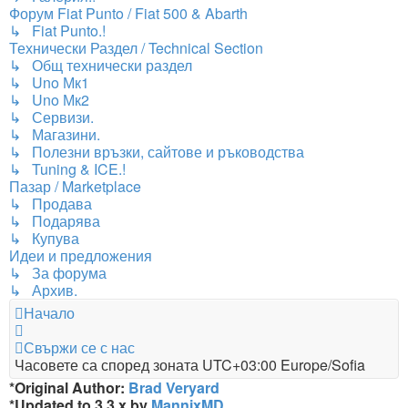
Форум Fiat Punto / Fiat 500 & Abarth
↳ Fiat Punto.!
Технически Раздел / Technical Section
↳ Общ технически раздел
↳ Uno Мк1
↳ Uno Мк2
↳ Сервизи.
↳ Магазини.
↳ Полезни връзки, сайтове и ръководства
↳ Tuning & ICE.!
Пазар / Marketplace
↳ Продава
↳ Подарява
↳ Купува
Идеи и предложения
↳ За форума
↳ Архив.
Начало
Свържи се с нас
Часовете са според зоната UTC+03:00 Europe/Sofia
*
Original Author:
Brad Veryard
*
Updated to 3.3.x by
MannixMD