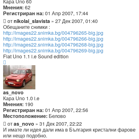
Кара Uno 60
Мнения:
62
Регистриран на:
01 Апр 2007, 17:44
Мнение
от
nikolai_slavista
»
27 Дек 2007, 01:40
Обещаните снимки :
http://images22.snimka.bg/004796265-big.jpg
http://images22.snimka.bg/004796266-big.jpg
http://images22.snimka.bg/004796268-big.jpg
http://images22.snimka.bg/004796269-big.jpg
Fiat Uno 1.1 i.e Sound edition
Върнете
се
в
началото
as_novo
Кара Uno 1.0 i.e
Мнения:
190
Регистриран на:
01 Апр 2007, 22:56
Местоположение:
Белово
Мнение
от
as_novo
»
31 Дек 2007, 22:22
И имате ли идея дали има в България кристални фарове
или нещо подобно.