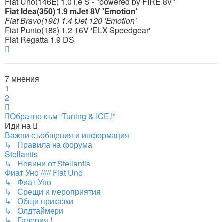
Fiat Uno(146E) 1.0 i.e S - "powered by FIRE 8V"
Fiat Idea(350) 1.9 mJet 8V 'Emotion'
Fiat Bravo(198) 1.4 tJet 120 'Emotion'
Fiat Punto(188) 1.2 16V 'ELX Speedgear'
Fiat Regatta 1.9 DS
Върнете
се
в
началото
7 мнения
1
2
Следваща
Обратно към “Tuning & ICE.!”
Иди на
Важни съобщения и информация
↳ Правила на форума
Stellantis
↳ Новини от Stellantis
Фиат Уно ///// Fiat Uno
↳ Фиат Уно
↳ Срещи и мероприятия
↳ Общи приказки
↳ Олдтаймери
↳ Галерия.!