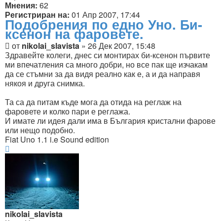
Мнения:
62
Регистриран на:
01 Апр 2007, 17:44
Подобрения по едно Уно. Би-
ксенон на фаровете.
Мнение
от
nikolai_slavista
»
26 Дек 2007, 15:48
Здравейте колеги, днес си монтирах би-ксенон първите
ми впечатления са много добри, но все пак ще изчакам
да се стъмни за да видя реално как е, а и да направя
някоя и друга снимка.
Та са да питам къде мога да отида на реглаж на
фаровете и колко пари е реглажа.
И имате ли идея дали има в България кристални фарове
или нещо подобно.
Fiat Uno 1.1 i.e Sound edition
Върнете
се
в
началото
nikolai_slavista