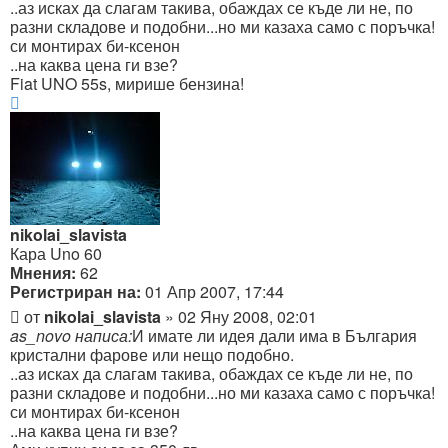
..аз исках да слагам такива, обаждах се къде ли не, по
разни складове и подобни...но ми казаха само с поръчка!
си монтирах би-ксенон
..на каква цена ги взе?
Fiat UNO 55s, мирише бензина!
Върнете
се
в
началото
nikolai_slavista
Кара Uno 60
Мнения:
62
Регистриран на:
01 Апр 2007, 17:44
Мнение
от
nikolai_slavista
»
02 Яну 2008, 02:01
as_novo написа:
И имате ли идея дали има в България
кристални фарове или нещо подобно.
..аз исках да слагам такива, обаждах се къде ли не, по
разни складове и подобни...но ми казаха само с поръчка!
си монтирах би-ксенон
..на каква цена ги взе?