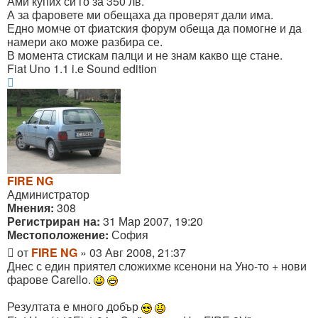
Ами купих си го за 350 лв.
А за фаровете ми обещаха да проверят дали има.
Едно момче от фиатския форум обеща да помогне и да
намери ако може разбира се.
В момента стискам палци и не знам какво ще стане.
Fiat Uno 1.1 i.e Sound edition
Върнете
се
в
началото
FIRE NG
Администратор
Мнения:
308
Регистриран на:
31 Мар 2007, 19:20
Местоположение:
София
Мнение
от
FIRE NG
»
03 Авг 2008, 21:37
Днес с един приятел сложихме ксенони на Уно-то + нови
фарове Carello.
Резултата е много добър