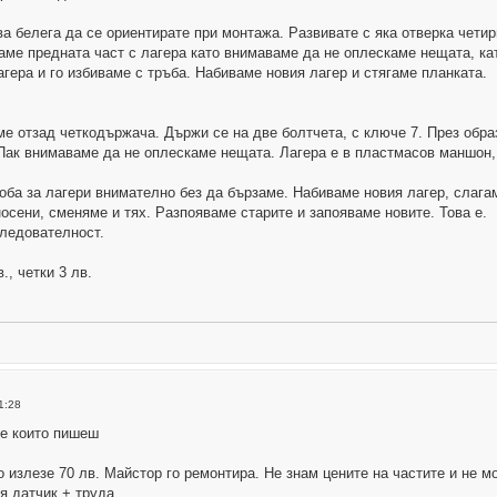
ва белега да се ориентирате при монтажа. Развивате с яка отверка четир
ме предната част с лагера като внимаваме да не оплескаме нещата, ка
агера и го избиваме с тръба. Набиваме новия лагер и стягаме планката.
ме отзад четкодържача. Държи се на две болтчета, с ключе 7. През обр
 Пак внимаваме да не оплескаме нещата. Лагера е в пластмасов маншон,
оба за лагери внимателно без да бързаме. Набиваме новия лагер, слаг
носени, сменяме и тях. Разпояваме старите и запояваме новите. Това е.
следователност.
., четки 3 лв.
1:28
те които пишеш
 излезе 70 лв. Майстор го ремонтира. Не знам цените на частите и не мо
я датчик + труда.