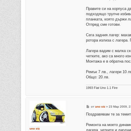
Правите си на корпуса д
подходящо трупче избива
планката, която държи л
Отпред сме готови.
Сега задния лагер: маха
ротора излиза с лагера.
Лагера вадим с малка ск
четките, ако са много из
Монтажа е в обратна по
Ремък 7 лв., лагери 10 лв
Общо: 20 лв.
1993 Fiat Uno 1.1 Fire
М
от
uno stz
»
23 Мар 2009, 2
н
е
Поздравявам те за теми
н
и
е
Ремонта на моето динамо
uno stz
лагера, четките и диодни