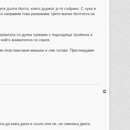
ите дълги болта, които държат д-то събрано. С чука и
то направим това развиваме трите малки болтчета на
азувалата се дупка чукваме с подходяща тръбичка и
 който внимателно се сваля.
аме пластмасовия маншон и сме готови. Преглеждаме
В
ъ
р
н
е
т
е
с
е
в
га да кажа дали е скъпо или не, но смениха двата
н
а