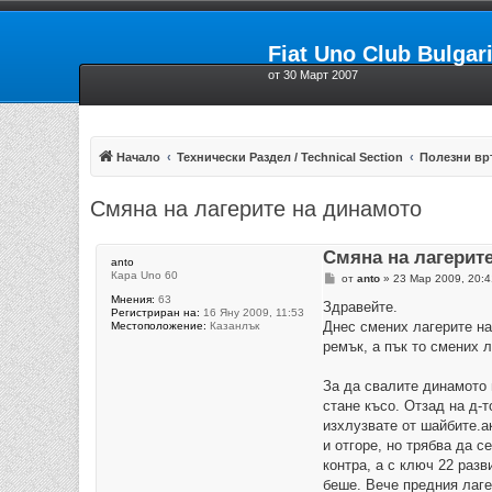
Fiat Uno Club Bulgar
от 30 Март 2007
Начало
Технически Раздел / Technical Section
Полезни вр
Смяна на лагерите на динамото
Смяна на лагерит
anto
Кара Uno 60
М
от
anto
»
23 Мар 2009, 20:4
н
Мнения:
63
е
Здравейте.
Регистриран на:
16 Яну 2009, 11:53
н
Днес смених лагерите на
Местоположение:
Казанлък
и
е
ремък, а пък то смених л
За да свалите динамото 
стане късо. Отзад на д-т
изхлузвате от шайбите.а
и отгоре, но трябва да 
контра, а с ключ 22 раз
беше. Вече предния лаге