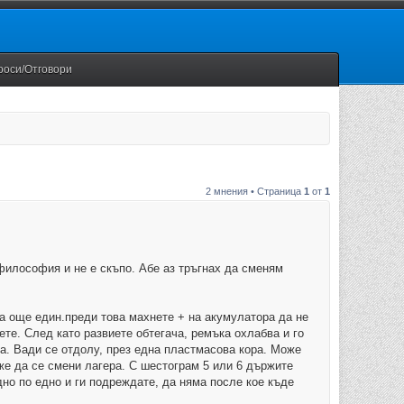
роси/Отговори
2 мнения • Страница
1
от
1
 философия и не е скъпо. Абе аз тръгнах да сменям
ча още един.преди това махнете + на акумулатора да не
ете. След като развиете обтегача, ремъка охлабва и го
да. Вади се отдолу, през една пластмасова кора. Може
оже да се смени лагера. С шестограм 5 или 6 държите
дно по едно и ги подреждате, да няма после кое къде