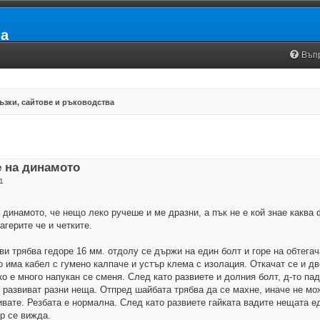
ia
Въп
ъзки, сайтове и ръководства
е на динамото
1
 динамото, че нещо леко ручеше и ме дразни, а пък не е кой знае каква
агерите че и четките.
ви трябва гедоре 16 мм. отдолу се държи на един болт и горе на обтега
о има кабел с гумено калпаче и устър клема с изолация. Откачат се и дв
ко е много напукан се сменя. След като развиете и долния болт, д-то па
се развиват разни неща. Отпред шайбата трябва да се махне, иначе не м
вивате. Резбата е нормална. След като развиете гайката вадите нещата е
р се вижда.